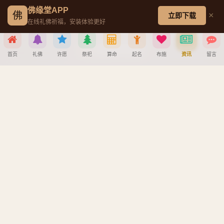
观音菩萨成道日
佛缘堂APP
佛
×
立即下载
在线礼佛祈福，安装体验更好
文殊菩萨成道日
普贤菩萨成道日
首页
礼佛
许愿
祭祀
算命
起名
布施
资讯
留言
地藏王菩萨成道日
分享到
帮助中心
微信
QQ好友
微博
复制链接
创建墓园教程
注册与找回密码教程
取消
宝宝公司八字起名教程
八字算命详细教程