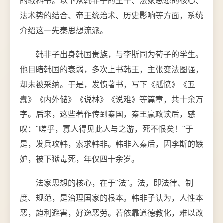
的教科书。以下从韩非子的生平、法家思想的核心、
法术势的结合、帝王统治术、历史影响等方面，系统
介绍这一先秦思想流派。
韩非子出身韩国贵族，与李斯同为荀子的学生。
他目睹韩国的衰弱，多次上书韩王，主张变法图强，
却未被采纳。于是，发愤著书，写下《孤愤》《五
蠹》《内外储》《说林》《说难》等篇章，共十余万
字。后来，这些著作传到秦国，秦王嬴政读后，感
叹："嗟乎，寡人得见此人与之游，死不恨矣！"于
是，发兵攻韩，索求韩非。韩非入秦后，因李斯的嫉
妒，被下狱毒死，年仅四十余岁。
法家思想的核心，在于"法"。法，即法律、制
度、规范，是治理国家的根本。韩非子认为，人性本
恶，趋利避害，好逸恶劳。若依靠道德教化，难以改