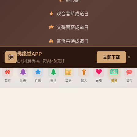
观音菩萨成道日
文殊菩萨成道日
普贤菩萨成道日
佛缘堂APP
地藏王菩萨成道日
佛
×
立即下载
在线礼佛祈福，安装体验更好
帮助中心
首页
礼佛
许愿
祭祀
算命
起名
布施
资讯
留言
创建墓园教程
分享到
注册与找回密码教程
宝宝公司八字起名教程
微信
QQ好友
微博
复制链接
八字算命详细教程