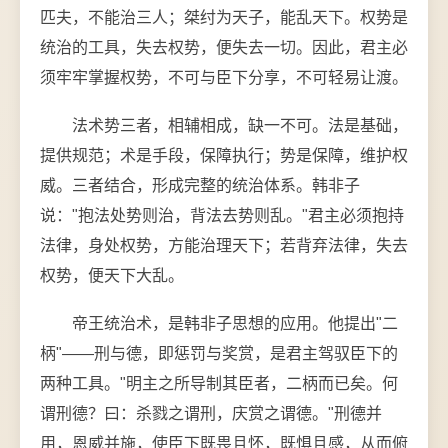
匹夫，不能治三人；桀纣为天子，能乱天下。权势是
统治的工具，失去权势，便失去一切。因此，君主必
须牢牢掌握权势，不可与臣下分享，不可轻易让渡。
法术势三者，相辅相成，缺一不可。法是基础，
提供规范；术是手段，保障执行；势是保障，维护权
威。三者结合，形成完整的统治体系。韩非子
说："抱法处势则治，背法去势则乱。"君主必须抱持
法律，身处权势，方能治理天下；若背弃法律，失去
权势，便天下大乱。
帝王统治术，是韩非子思想的应用。他提出"二
柄"——刑与德，即惩罚与奖赏，是君主驾驭臣下的
两种工具。"明主之所导制其臣者，二柄而已矣。何
谓刑德？曰：杀戮之谓刑，庆赏之谓德。"刑德并
用，恩威并施，使臣下既畏且怀，既惧且感，从而俯