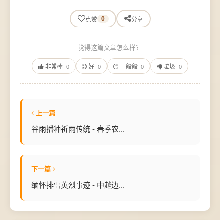
0
点赞
分享
觉得这篇文章怎么样？
非常棒
好
一般般
垃圾
0
0
0
0
上一篇
谷雨播种祈雨传统 - 春季农...
下一篇
缅怀排雷英烈事迹 - 中越边...