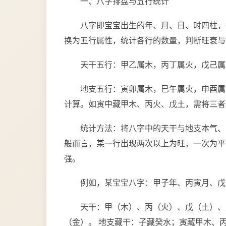
一、八字排盘与五行统计
八字即宝宝出生的年、月、日、时四柱，
换为五行属性，统计各行的数量，判断旺衰与
天干五行：甲乙属木，丙丁属火，戊己属
地支五行：寅卯属木，巳午属火，申酉属
计算。如寅中藏甲木、丙火、戊土，需将三者
统计方法：将八字中的天干与地支本气、
般而言，某一行出现两次以上为旺，一次为平
强。
例如，某宝宝八字：甲子年、丙寅月、戊
天干：甲（木）、丙（火）、戊（土）、
（金）。 地支藏干：子藏癸水；寅藏甲木、