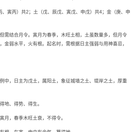
丙、寅丙）共2；土（戊、辰戊、寅戊、申戊）共4；金（庚、申
但需结合月令。寅月为春季，木旺土相，土虽数量多，但月令
，金弱水平，火有根。起名时，需根据日主强弱与用神喜忌，
例中，日主为戊土，属阳土，象征城墙之土、堤岸之土，厚重
得地、得势、得生。
寅月，春季木旺土衰，不得令。