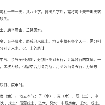
每柱一干一支，共八个字。排出八字后，需将每个天干地支转
缺失。
土，庚辛属金，壬癸属水。
金，亥子属水，辰戌丑未属土。地支中藏有多个天干，需分别
分别计入木、火、土的统计。
中气、余气全部列出，分别归类到五行，计算各行的数量。一
，零次为缺。但需结合月令判断，月令为当令五行，力量最
辰日、庚申时。
庚（金）。 地支本气：子（水）、寅（木）、辰（土）、申
丙火、戊土；辰藏戊土、乙木、癸水；申藏庚金、壬水、戊土。