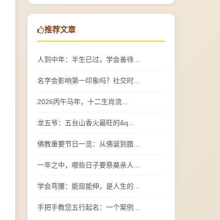
推荐文章
人到中年：半生已过，学会善待...
名字会影响第一印象吗？社交时...
2026丙午马年，十二生肖流...
龙五爷：五台山香火最旺的&q...
佛教重要节日一览：从佛诞到腊...
一年之中，哪些日子要祭奠亲人...
学会弯腰：能屈能伸，是人生的...
手把手教您五行起名：一个案例...