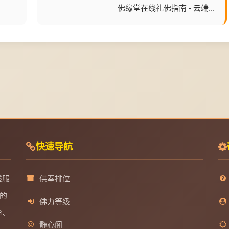
佛缘堂在线礼佛指南 - 云端...
快速导航
线服
供奉排位
的
佛力等级
命、
静心阁