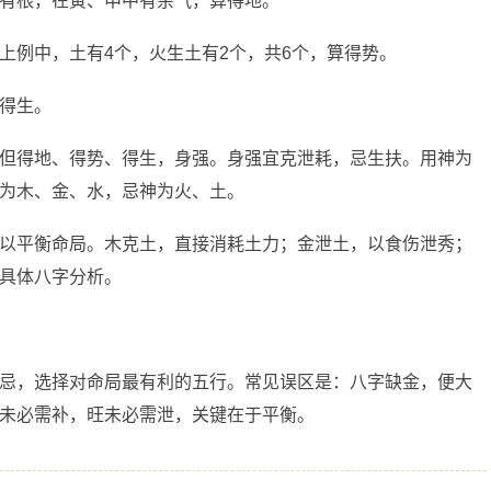
有根，在寅、申中有余气，算得地。
上例中，土有4个，火生土有2个，共6个，算得势。
得生。
但得地、得势、得生，身强。身强宜克泄耗，忌生扶。用神为
为木、金、水，忌神为火、土。
以平衡命局。木克土，直接消耗土力；金泄土，以食伤泄秀；
具体八字分析。
忌，选择对命局最有利的五行。常见误区是：八字缺金，便大
未必需补，旺未必需泄，关键在于平衡。