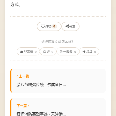
方式。
0
点赞
分享
觉得这篇文章怎么样？
非常棒
好
一般般
垃圾
0
0
0
0
上一篇
腊八节喝粥传统 - 佛成道日...
下一篇
缅怀消防英烈事迹 - 天津港...