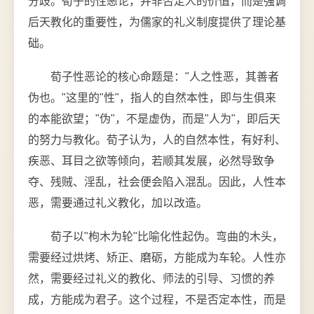
分歧。荀子的性恶论，并非否定人的价值，而是强调
后天教化的重要性，为儒家的礼义制度提供了理论基
础。
荀子性恶论的核心命题是："人之性恶，其善者
伪也。"这里的"性"，指人的自然本性，即与生俱来
的本能欲望；"伪"，不是虚伪，而是"人为"，即后天
的努力与教化。荀子认为，人的自然本性，有好利、
疾恶、耳目之欲等倾向，若顺其发展，必然导致争
夺、残贼、淫乱，社会便会陷入混乱。因此，人性本
恶，需要通过礼义教化，加以改造。
荀子以"枸木为轮"比喻化性起伪。弯曲的木头，
需要经过烘烤、矫正、磨砺，方能成为车轮。人性亦
然，需要经过礼义的教化、师法的引导、习惯的养
成，方能成为君子。这个过程，不是否定本性，而是