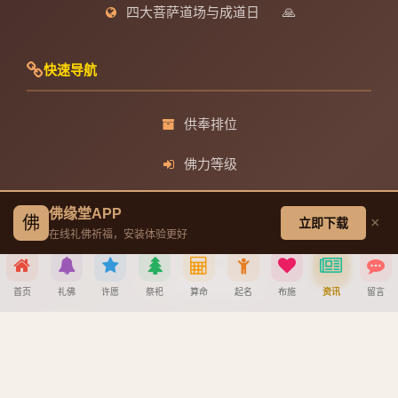
四大菩萨道场与成道日
🙏
快速导航
供奉排位
佛力等级
静心阁
佛缘堂APP
佛
×
立即下载
在线礼佛祈福，安装体验更好
观音菩萨成道日
文殊菩萨成道日
首页
礼佛
许愿
祭祀
算命
起名
布施
资讯
留言
普贤菩萨成道日
分享到
地藏王菩萨成道日