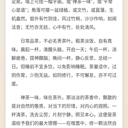
足矣。墙上可挂一幅字画，或"禅茶一味"，或"平常
心是道"；角落可摆一盆绿植，或文竹，或菖蒲，生
机盎然。窗外有竹则佳，风过竹梢，沙沙作响，如闻
法音；无竹亦无妨，心中有竹，处处清风。
日常品茶，不必名贵茶叶。粗茶淡饭，自有真
味。晨起一杯，清醒头脑，开启一天；午后一杯，消
解疲倦，提神醒脑；晚间一杯，静心反思，总结一
日。但睡前不宜多饮，以免影响睡眠。茶量适中，过
则伤胃，少则无益。如同修行，不可懈怠，亦不可过
度。
禅茶一味，味在茶外。那淡淡的茶香中，飘散的
是对自然的敬畏，对当下的珍惜，对内心的观照。一
杯清茶，洗去尘劳；片刻宁静，照见本心。这便是茶
道给予我们的最大馈赠——在喧嚣中，修一颗淡然自