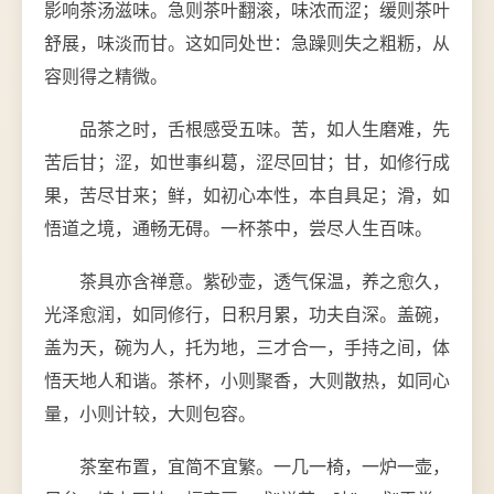
影响茶汤滋味。急则茶叶翻滚，味浓而涩；缓则茶叶
舒展，味淡而甘。这如同处世：急躁则失之粗粝，从
容则得之精微。
品茶之时，舌根感受五味。苦，如人生磨难，先
苦后甘；涩，如世事纠葛，涩尽回甘；甘，如修行成
果，苦尽甘来；鲜，如初心本性，本自具足；滑，如
悟道之境，通畅无碍。一杯茶中，尝尽人生百味。
茶具亦含禅意。紫砂壶，透气保温，养之愈久，
光泽愈润，如同修行，日积月累，功夫自深。盖碗，
盖为天，碗为人，托为地，三才合一，手持之间，体
悟天地人和谐。茶杯，小则聚香，大则散热，如同心
量，小则计较，大则包容。
茶室布置，宜简不宜繁。一几一椅，一炉一壶，