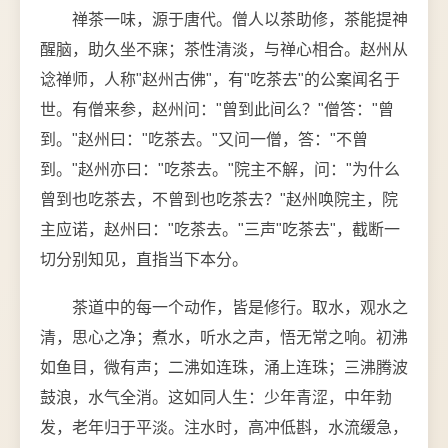
禅茶一味，源于唐代。僧人以茶助修，茶能提神
醒脑，助久坐不寐；茶性清淡，与禅心相合。赵州从
谂禅师，人称"赵州古佛"，有"吃茶去"的公案闻名于
世。有僧来参，赵州问："曾到此间么？"僧答："曾
到。"赵州曰："吃茶去。"又问一僧，答："不曾
到。"赵州亦曰："吃茶去。"院主不解，问："为什么
曾到也吃茶去，不曾到也吃茶去？"赵州唤院主，院
主应诺，赵州曰："吃茶去。"三声"吃茶去"，截断一
切分别知见，直指当下本分。
茶道中的每一个动作，皆是修行。取水，观水之
清，思心之净；煮水，听水之声，悟无常之响。初沸
如鱼目，微有声；二沸如连珠，涌上连珠；三沸腾波
鼓浪，水气全消。这如同人生：少年青涩，中年勃
发，老年归于平淡。注水时，高冲低斟，水流缓急，