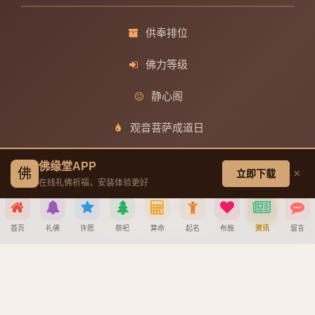
供奉排位
佛力等级
静心阁
观音菩萨成道日
文殊菩萨成道日
佛缘堂APP
佛
×
立即下载
在线礼佛祈福，安装体验更好
普贤菩萨成道日
地藏王菩萨成道日
首页
礼佛
许愿
祭祀
算命
起名
布施
资讯
留言
分享到
帮助中心
创建墓园教程