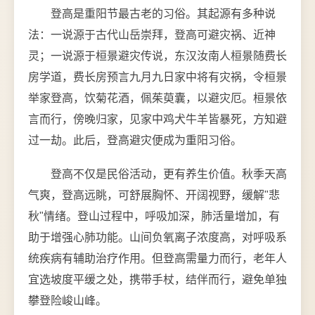
登高是重阳节最古老的习俗。其起源有多种说
法：一说源于古代山岳崇拜，登高可避灾祸、近神
灵；一说源于桓景避灾传说，东汉汝南人桓景随费长
房学道，费长房预言九月九日家中将有灾祸，令桓景
举家登高，饮菊花酒，佩茱萸囊，以避灾厄。桓景依
言而行，傍晚归家，见家中鸡犬牛羊皆暴死，方知避
过一劫。此后，登高避灾便成为重阳习俗。
登高不仅是民俗活动，更有养生价值。秋季天高
气爽，登高远眺，可舒展胸怀、开阔视野，缓解"悲
秋"情绪。登山过程中，呼吸加深，肺活量增加，有
助于增强心肺功能。山间负氧离子浓度高，对呼吸系
统疾病有辅助治疗作用。但登高需量力而行，老年人
宜选坡度平缓之处，携带手杖，结伴而行，避免单独
攀登险峻山峰。