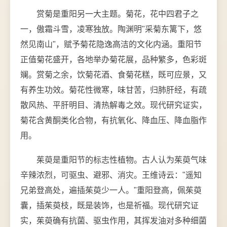
赏菊是重阳另一大主题。菊花，花中四君子之
一，傲霜斗雪，凌寒独放。陶渊明"采菊东篱下，悠
然见南山"，赋予菊花隐逸高洁的文化内涵。重阳节
正值菊花盛开，各地举办菊花展，品种繁多，色彩斑
斓。赏菊之余，饮菊花酒、食菊花糕，既可应景，又
有养生功效。菊花性微寒，味甘苦，归肺肝经，有疏
散风热、平肝明目、清热解毒之效。现代研究证实，
菊花含黄酮类化合物，有抗氧化、降血压、降血脂作
用。
茱萸是重阳节的标志性植物。古人认为茱萸气味
辛辣浓烈，可驱虫、避邪、消灾。王维诗云："遥知
兄弟登高处，遍插茱萸少一人。"重阳登高，佩茱萸
囊，插茱萸枝，既是装饰，也是祈福。现代研究证
实，茱萸确有抗菌、驱虫作用，其挥发油对多种细菌