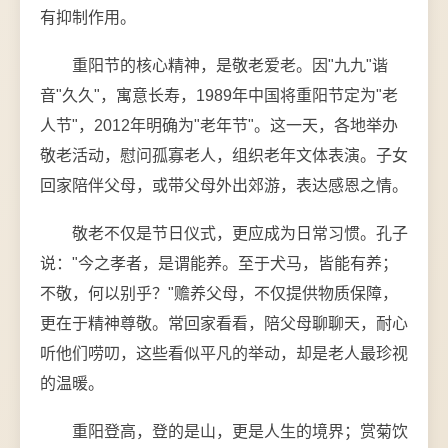
有抑制作用。
重阳节的核心精神，是敬老爱老。因"九九"谐
音"久久"，寓意长寿，1989年中国将重阳节定为"老
人节"，2012年明确为"老年节"。这一天，各地举办
敬老活动，慰问孤寡老人，组织老年文体表演。子女
回家陪伴父母，或带父母外出郊游，表达感恩之情。
敬老不仅是节日仪式，更应成为日常习惯。孔子
说："今之孝者，是谓能养。至于犬马，皆能有养；
不敬，何以别乎？"赡养父母，不仅提供物质保障，
更在于精神尊敬。常回家看看，陪父母聊聊天，耐心
听他们唠叨，这些看似平凡的举动，却是老人最珍视
的温暖。
重阳登高，登的是山，更是人生的境界；赏菊饮