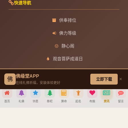
快速导航
供奉排位
佛力等级
静心阁
观音菩萨成道日
文殊菩萨成道日
佛缘堂APP
佛
×
立即下载
在线礼佛祈福，安装体验更好
普贤菩萨成道日
地藏王菩萨成道日
首页
礼佛
许愿
祭祀
算命
起名
布施
资讯
留言
分享到
帮助中心