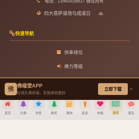
电话：13965928817 微信同号
四大菩萨道场与成道日
🙏
快速导航
供奉排位
佛力等级
静心阁
佛缘堂APP
佛
×
立即下载
在线礼佛祈福，安装体验更好
观音菩萨成道日
文殊菩萨成道日
首页
礼佛
许愿
祭祀
算命
起名
布施
资讯
留言
普贤菩萨成道日
分享到
地藏王菩萨成道日