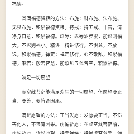
福德。
圆满福德资粮的方法：布施：财布施、法布施、
无畏布施，积累福德资粮。持戒：持五戒、十善，清
净身口意，积累福德。忍辱：忍辱波罗蜜，能忍则福
大，不忍则福小。精进：精进修行，不懈怠，不放
逸，积累福德。禅定：禅定修行，心不散乱，积累福
德。般若：般若智慧，能照见五蕴皆空，积累福德。
满足一切愿望
虚空藏菩萨能满足众生的一切愿望，但愿望要正
当、要善、要符合因果。
满足愿望的方法：正当发愿：发愿要正当，不伤
害他人，不违背因果。虔诚祈愿：在虚空藏菩萨前，
虔诚祈愿，诉说愿望。持咒诵经：持诵虚空藏咒，诵