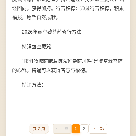
经回向，获得加持。行善积德：通过行善积德，积累
福报，愿望自然成就。
2026年虚空藏菩萨修行方法
持诵虚空藏咒
"嗡阿嘎嘛萨嘛惹嘛惹班杂萨埵吽"是虚空藏菩萨
的心咒，持诵可以获得智慧与福德。
持诵方法：
共 2 页
上一页
1
2
下一页