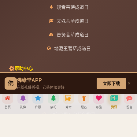
观音菩萨成道日
文殊菩萨成道日
普贤菩萨成道日
地藏王菩萨成道日
帮助中心
佛缘堂APP
佛
×
立即下载
创建墓园教程
在线礼佛祈福，安装体验更好
注册与找回密码教程
首页
礼佛
许愿
祭祀
算命
起名
布施
资讯
留言
宝宝公司八字起名教程
分享到
八字算命详细教程