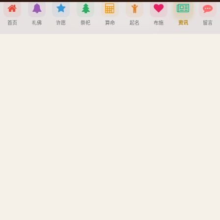
宝宝公司八字起名教程
首页
礼佛
许愿
祭祀
算命
起名
布施
资讯
留言
八字算命详细教程
分享到
APP安装详细教程
手机吉凶查询
微信
QQ好友
微博
复制链接
车牌号吉凶查询
取消
版权所有
浙ICP备2025156918号
| Powered by 佛缘堂系统
佛缘堂 - 在线礼佛祈福平台 | 传承佛教文化 | 净化心灵
备案主体：绍兴宜荣财达物流有限公司