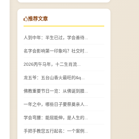
推荐文章
人到中年：半生已过，学会善待...
名字会影响第一印象吗？社交时...
2026丙午马年，十二生肖流...
龙五爷：五台山香火最旺的&q...
佛教重要节日一览：从佛诞到腊...
一年之中，哪些日子要祭奠亲人...
学会弯腰：能屈能伸，是人生的...
手把手教您五行起名：一个案例...