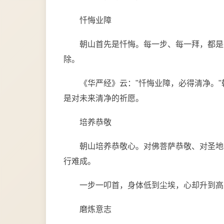
忏悔业障
朝山首先是忏悔。每一步、每一拜，都是
除。
《华严经》云："忏悔业障，必得清净。
是对未来清净的祈愿。
培养恭敬
朝山培养恭敬心。对佛菩萨恭敬、对圣地
行难成。
一步一叩首，身体低到尘埃，心却升到高
磨炼意志