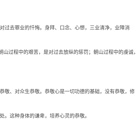
对过去罪业的忏悔。身拜、口念、心想，三业清净，业障消
"朝山过程中的艰苦，是对过去放纵的惩罚；朝山过程中的虔诚，
恭敬、对众生恭敬。恭敬心是一切功德的基础，没有恭敬，修
处。这种身体的谦卑，培养心灵的恭敬。