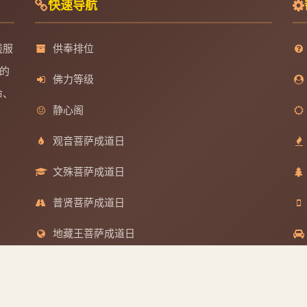
快速导航
线服
供奉排位
的
佛力等级
命、
静心阁
观音菩萨成道日
文殊菩萨成道日
普贤菩萨成道日
地藏王菩萨成道日
分享到