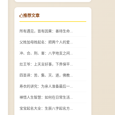
推荐文章
所有遇见，皆有因果：善待生命...
父姓加母姓起名：把两个人的爱...
冲、合、刑、害：八字地支之间...
灶王爷：上天言好事，下界保平...
四圣谛：苦、集、灭、道，佛教...
寿衣的讲究：为亲人准备最后一...
禅悟人生智慧：如何在日常生活...
宝宝起名大全：生辰八字起名方...