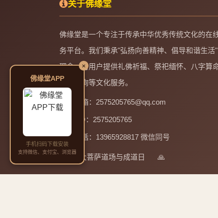
关于佛缘堂
佛缘堂是一个专注于传承中华优秀传统文化的在
务平台。我们秉承"弘扬向善精神、倡导和谐生活"
×
理念，为用户提供礼佛祈福、祭祀缅怀、八字算
佛缘堂APP
起名咨询等文化服务。
邮箱：2575205765@qq.com
QQ：2575205765
电话：13965928817 微信同号
手机扫码下载安装
支持微信、支付宝、浏览器
四大菩萨道场与成道日
🙏