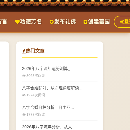
留言
功德芳名
发布礼佛
创建墓园
登
热门文章
2026年八字流年运势测算_...
3063次阅读
八字合婚配对：从命理角度解读...
1974次阅读
八字合婚日柱分析 - 日主互...
1778次阅读
2026年八字流年分析：从大...