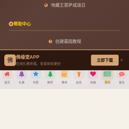
地藏王菩萨成道日
帮助中心
创建墓园教程
注册与找回密码教程
佛缘堂APP
佛
×
立即下载
在线礼佛祈福，安装体验更好
宝宝公司八字起名教程
八字算命详细教程
首页
礼佛
许愿
祭祀
算命
起名
布施
资讯
留言
APP安装详细教程
分享到
手机吉凶查询
车牌号吉凶查询
微信
QQ好友
微博
复制链接