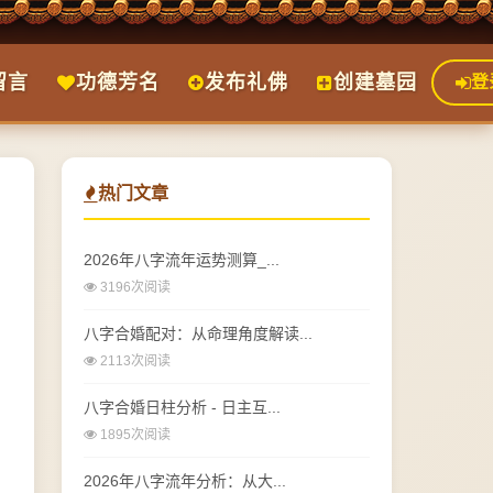
留言
功德芳名
发布礼佛
创建墓园
登
热门文章
2026年八字流年运势测算_...
3196次阅读
八字合婚配对：从命理角度解读...
2113次阅读
八字合婚日柱分析 - 日主互...
1895次阅读
2026年八字流年分析：从大...