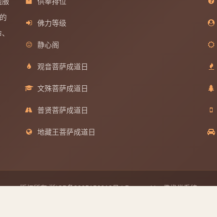
线服
供奉排位
的
佛力等级
命、
静心阁
观音菩萨成道日
文殊菩萨成道日
普贤菩萨成道日
地藏王菩萨成道日
版权所有
浙ICP备2025156918号
| Powered by 佛缘堂系统
分享到
佛缘堂 - 在线礼佛祈福平台 | 传承佛教文化 | 净化心灵
备案主体：绍兴宜荣财达物流有限公司