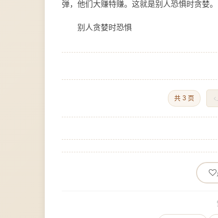
弹，他们大赚特赚。这就是别人恐惧时贪婪。
别人贪婪时恐惧
共 3 页