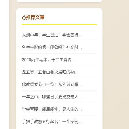
推荐文章
人到中年：半生已过，学会善待...
名字会影响第一印象吗？社交时...
2026丙午马年，十二生肖流...
龙五爷：五台山香火最旺的&q...
佛教重要节日一览：从佛诞到腊...
一年之中，哪些日子要祭奠亲人...
学会弯腰：能屈能伸，是人生的...
手把手教您五行起名：一个案例...