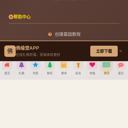
帮助中心
创建墓园教程
注册与找回密码教程
佛缘堂APP
佛
×
立即下载
在线礼佛祈福，安装体验更好
宝宝公司八字起名教程
八字算命详细教程
首页
礼佛
许愿
祭祀
算命
起名
布施
资讯
留言
APP安装详细教程
分享到
手机吉凶查询
车牌号吉凶查询
微信
QQ好友
微博
复制链接