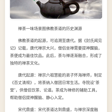
禅茶一味场景图佛教茶道的历史渊源
佛教茶道的起源，可追溯至唐代。据《封氏闻见
记》记载，唐代禅宗大兴，僧侣坐禅需要提神醒脑，
茶便成为最佳饮品。此后，茶与禅逐渐融合，形成了
独特的禅茶文化。
唐代起源：禅宗六祖慧能的弟子怀海禅师，制定
《百丈清规》，将茶纳入僧团日常生活。寺院设"茶
堂"，供僧侣饮茶、论道。茶成为禅修的辅助工具，
帮助僧侣提神醒脑、静心入定。
宋代鼎盛：宋代茶道达到鼎盛，与禅宗深度融