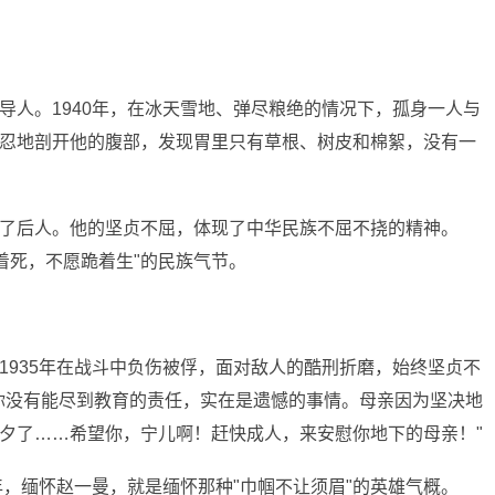
导人。1940年，在冰天雪地、弹尽粮绝的情况下，孤身一人与
忍地剖开他的腹部，发现胃里只有草根、树皮和棉絮，没有一
了后人。他的坚贞不屈，体现了中华民族不屈不挠的精神。
站着死，不愿跪着生"的民族气节。
1935年在战斗中负伤被俘，面对敌人的酷刑折磨，始终坚贞不
你没有能尽到教育的责任，实在是遗憾的事情。母亲因为坚决地
夕了……希望你，宁儿啊！赶快成人，来安慰你地下的母亲！"
年，缅怀赵一曼，就是缅怀那种"巾帼不让须眉"的英雄气概。