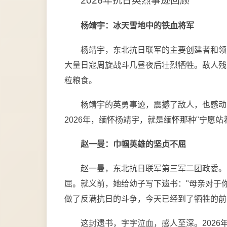
2026年抗日英烈事迹回顾
杨靖宇：冰天雪地中的铁血将军
杨靖宇，东北抗日联军的主要创建者和领
大量日寇周旋战斗几昼夜后壮烈牺牲。敌人残
粒粮食。
杨靖宇的英勇事迹，震撼了敌人，也感动
2026年，缅怀杨靖宇，就是缅怀那种"宁愿
赵一曼：巾帼英雄的坚贞不屈
赵一曼，东北抗日联军第三军二团政委。
屈。就义前，她给幼子写下遗书："母亲对于
做了反满抗日的斗争，今天已经到了牺牲的前
这封遗书，字字泣血，感人至深。2026