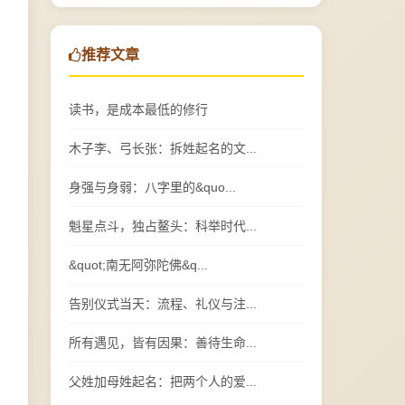
推荐文章
读书，是成本最低的修行
木子李、弓长张：拆姓起名的文...
身强与身弱：八字里的&quo...
魁星点斗，独占鳌头：科举时代...
&quot;南无阿弥陀佛&q...
告别仪式当天：流程、礼仪与注...
所有遇见，皆有因果：善待生命...
父姓加母姓起名：把两个人的爱...