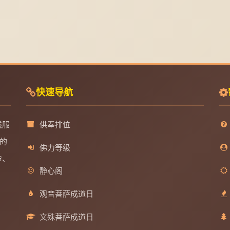
快速导航
线服
供奉排位
的
佛力等级
命、
静心阁
观音菩萨成道日
文殊菩萨成道日