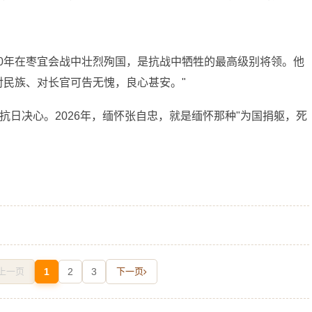
40年在枣宜会战中壮烈殉国，是抗战中牺牲的最高级别将领。他
对民族、对长官可告无愧，良心甚安。"
日决心。2026年，缅怀张自忠，就是缅怀那种"为国捐躯，死
上一页
1
2
3
下一页