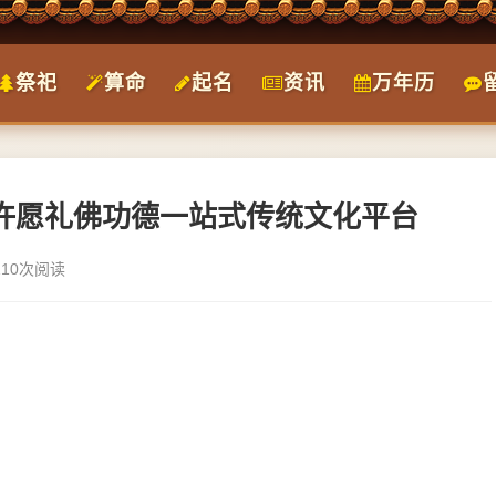
祭祀
算命
起名
资讯
万年历
祀许愿礼佛功德一站式传统文化平台
110次阅读