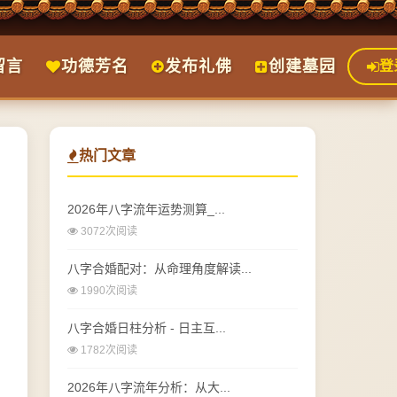
留言
功德芳名
发布礼佛
创建墓园
登
热门文章
2026年八字流年运势测算_...
3072次阅读
八字合婚配对：从命理角度解读...
1990次阅读
八字合婚日柱分析 - 日主互...
1782次阅读
2026年八字流年分析：从大...