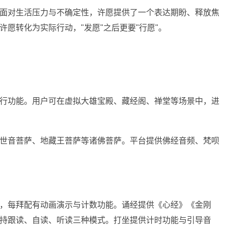
面对生活压力与不确定性，许愿提供了一个表达期盼、释放焦
愿转化为实际行动，"发愿"之后更要"行愿"。
行功能。用户可在虚拟大雄宝殿、藏经阁、禅堂等场景中，进
世音菩萨、地藏王菩萨等诸佛菩萨。平台提供佛经音频、梵呗
，每拜配有动画演示与计数功能。诵经提供《心经》《金刚
持跟读、自读、听读三种模式。打坐提供计时功能与引导音