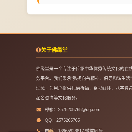
关于佛缘堂
佛缘堂是一个专注于传承中华优秀传统文化的在
务平台。我们秉承"弘扬向善精神、倡导和谐生活"
理念，为用户提供礼佛祈福、祭祀缅怀、八字算
起名咨询等文化服务。
邮箱：2575205765@qq.com
QQ：2575205765
电话：13965928817 微信同号