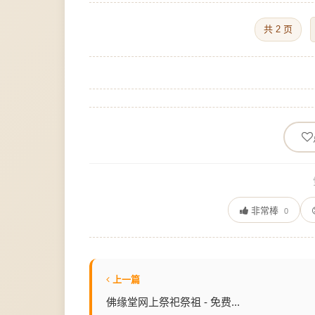
共 2 页
非常棒
0
上一篇
佛缘堂网上祭祀祭祖 - 免费...