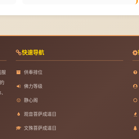
快速导航
线服
供奉排位
的
佛力等级
命、
静心阁
观音菩萨成道日
文殊菩萨成道日