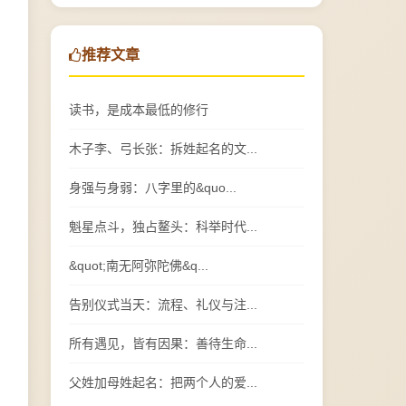
推荐文章
读书，是成本最低的修行
木子李、弓长张：拆姓起名的文...
身强与身弱：八字里的&quo...
魁星点斗，独占鳌头：科举时代...
&quot;南无阿弥陀佛&q...
告别仪式当天：流程、礼仪与注...
所有遇见，皆有因果：善待生命...
父姓加母姓起名：把两个人的爱...