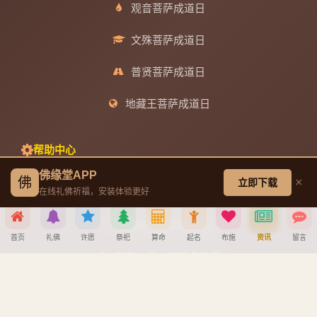
观音菩萨成道日
文殊菩萨成道日
普贤菩萨成道日
地藏王菩萨成道日
帮助中心
佛缘堂APP
佛
×
立即下载
创建墓园教程
在线礼佛祈福，安装体验更好
注册与找回密码教程
首页
礼佛
许愿
祭祀
算命
起名
布施
资讯
留言
宝宝公司八字起名教程
分享到
八字算命详细教程