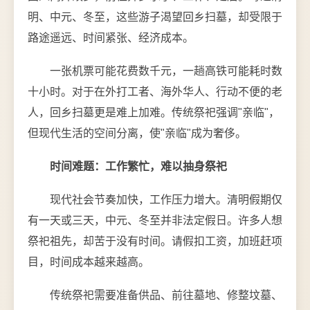
明、中元、冬至，这些游子渴望回乡扫墓，却受限于
路途遥远、时间紧张、经济成本。
一张机票可能花费数千元，一趟高铁可能耗时数
十小时。对于在外打工者、海外华人、行动不便的老
人，回乡扫墓更是难上加难。传统祭祀强调"亲临"，
但现代生活的空间分离，使"亲临"成为奢侈。
时间难题：工作繁忙，难以抽身祭祀
现代社会节奏加快，工作压力增大。清明假期仅
有一天或三天，中元、冬至并非法定假日。许多人想
祭祀祖先，却苦于没有时间。请假扣工资，加班赶项
目，时间成本越来越高。
传统祭祀需要准备供品、前往墓地、修整坟墓、