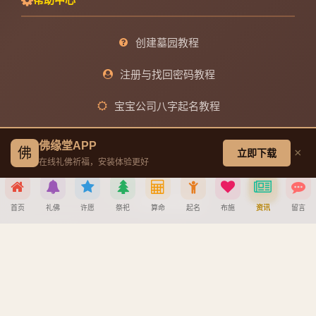
创建墓园教程
注册与找回密码教程
宝宝公司八字起名教程
八字算命详细教程
佛缘堂APP
佛
×
立即下载
在线礼佛祈福，安装体验更好
APP安装详细教程
手机吉凶查询
首页
礼佛
许愿
祭祀
算命
起名
布施
资讯
留言
车牌号吉凶查询
分享到
版权所有
浙ICP备2025156918号
| Powered by 佛缘堂系统