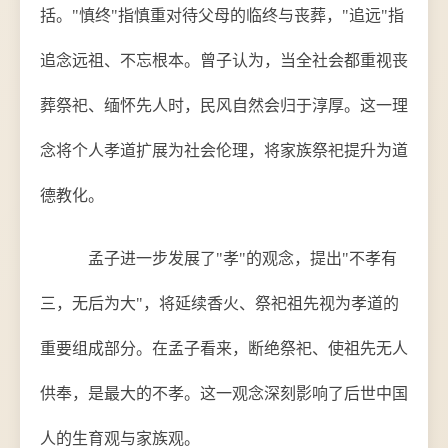
括。"慎终"指慎重对待父母的临终与丧葬，"追远"指
追念远祖、不忘根本。曾子认为，当全社会都重视丧
葬祭祀、缅怀先人时，民风自然会归于淳厚。这一理
念将个人孝道扩展为社会伦理，将家族祭祀提升为道
德教化。
孟子进一步发展了"孝"的观念，提出"不孝有
三，无后为大"，将延续香火、祭祀祖先视为孝道的
重要组成部分。在孟子看来，断绝祭祀、使祖先无人
供奉，是最大的不孝。这一观念深刻影响了后世中国
人的生育观与家族观。