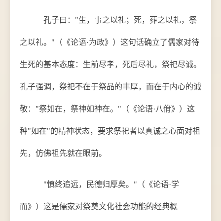
孔子曰："生，事之以礼；死，葬之以礼，祭
之以礼。"（《论语·为政》）这句话确立了儒家对待
生死的基本态度：生前尽孝，死后尽礼，祭祀尽诚。
孔子强调，祭祀不在于祭品的丰厚，而在于内心的诚
敬："祭如在，祭神如神在。"（《论语·八佾》）这
种"如在"的精神状态，要求祭祀者以真诚之心面对祖
先，仿佛祖先就在眼前。
"慎终追远，民德归厚矣。"（《论语·学
而》）这是儒家对祭奠文化社会功能的经典概