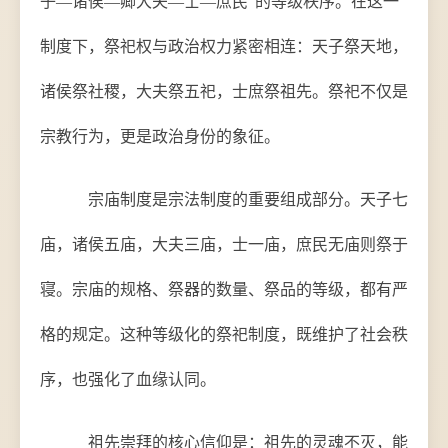
子—诸侯—卿大夫—士—庶民"的等级秩序。在这一
制度下，祭祀权与政治权力紧密相连：天子祭天地，
诸侯祭社稷，大夫祭五祀，士庶祭祖先。祭祀不仅是
宗教行为，更是政治身份的象征。
宗庙制度是宗法制度的重要组成部分。天子七
庙，诸侯五庙，大夫三庙，士一庙，庶民无庙则祭于
寝。宗庙的规格、祭器的数量、祭品的等级，都有严
格的规定。这种等级化的祭祀制度，既维护了社会秩
序，也强化了血缘认同。
祖先崇拜的核心信仰是：祖先的灵魂不灭，能