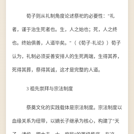
荀子则从礼制角度论述祭祀的必要性："礼
者，谨于治生死者也。生，人之始也；死，人之终
也。终始俱善，人道毕矣。"（《荀子·礼论》）荀子
认为，礼制必须妥善安排人的生死两端，生得其养，
死得其葬，祭得其诚，这才是完整的人道。
3 祖先崇拜与宗法制度
祭奠文化的实践载体是宗法制度。宗法制度以
血缘关系为纽带，以嫡长子继承为核心，构建了"天