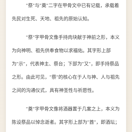
"祭"与"奠"二字在甲骨文中已有记载，承载着
先民对生死、天地、祖先的原始认知。
"祭"字甲骨文像手持肉块献于神前之形，本义
为向神明、祖先供奉食物以求福佑。其字形上部
为"示"，代表神主、祭台；下部为"又"，即手持祭品
之形。由此可见，"祭"的核心在于人与神、人与祖先
之间的沟通仪式，具有神圣性与祈愿性。
"奠"字甲骨文像将酒器置于几案之上，本义为
陈设祭品以悼念逝者。其字形上部为"酋"，即酒坛；