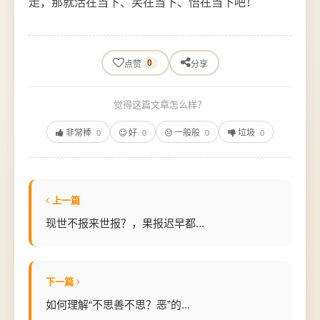
走，那就活在当下、笑在当下、悟在当下吧！
0
点赞
分享
觉得这篇文章怎么样？
非常棒
好
一般般
垃圾
0
0
0
0
上一篇
现世不报来世报？，果报迟早都...
下一篇
如何理解“不思善不思？恶”的...