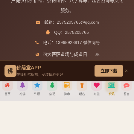
户提供礼佛祈福、祭祀缅怀、八字算命、起名咨询等文化
服务。
邮箱：2575205765@qq.com
QQ：2575205765
电话：13965928817 微信同号
四大菩萨道场与成道日
🙏
佛缘堂APP
佛
×
立即下载
快速导航
在线礼佛祈福，安装体验更好
供奉排位
首页
礼佛
许愿
祭祀
算命
起名
布施
资讯
留言
佛力等级
分享到
静心阁
观音菩萨成道日