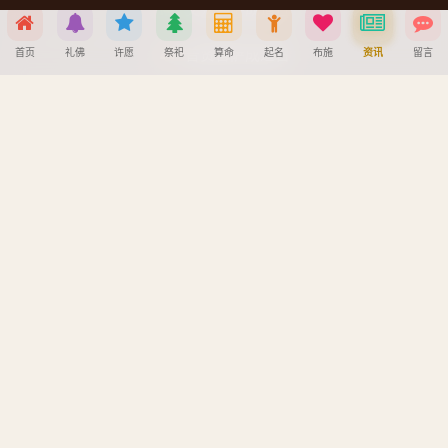
文殊菩萨成道日
普贤菩萨成道日
首页
礼佛
许愿
祭祀
算命
起名
布施
资讯
留言
地藏王菩萨成道日
分享到
帮助中心
微信
QQ好友
微博
复制链接
创建墓园教程
注册与找回密码教程
取消
宝宝公司八字起名教程
八字算命详细教程
APP安装详细教程