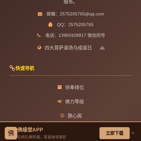
服务。
邮箱：2575205765@qq.com
QQ：2575205765
电话：13965928817 微信同号
四大菩萨道场与成道日
🙏
快速导航
供奉排位
佛力等级
静心阁
观音菩萨成道日
佛缘堂APP
佛
×
立即下载
在线礼佛祈福，安装体验更好