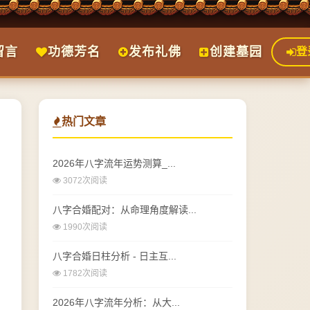
留言
功德芳名
发布礼佛
创建墓园
登
热门文章
2026年八字流年运势测算_...
3072次阅读
八字合婚配对：从命理角度解读...
1990次阅读
八字合婚日柱分析 - 日主互...
1782次阅读
2026年八字流年分析：从大...