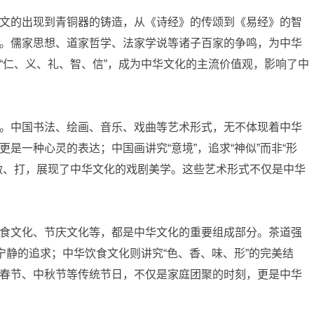
文的出现到青铜器的铸造，从《诗经》的传颂到《易经》的智
。儒家思想、道家哲学、法家学说等诸子百家的争鸣，为中华
“仁、义、礼、智、信”，成为中华文化的主流价值观，影响了中
。中国书法、绘画、音乐、戏曲等艺术形式，无不体现着中华
是一种心灵的表达；中国画讲究“意境”，追求“神似”而非“形
做、打，展现了中华文化的戏剧美学。这些艺术形式不仅是中华
食文化、节庆文化等，都是中华文化的重要组成部分。茶道强
宁静的追求；中华饮食文化则讲究“色、香、味、形”的完美结
春节、中秋节等传统节日，不仅是家庭团聚的时刻，更是中华