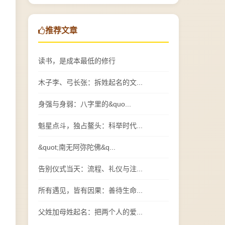
推荐文章
读书，是成本最低的修行
木子李、弓长张：拆姓起名的文...
身强与身弱：八字里的&quo...
魁星点斗，独占鳌头：科举时代...
&quot;南无阿弥陀佛&q...
告别仪式当天：流程、礼仪与注...
所有遇见，皆有因果：善待生命...
父姓加母姓起名：把两个人的爱...