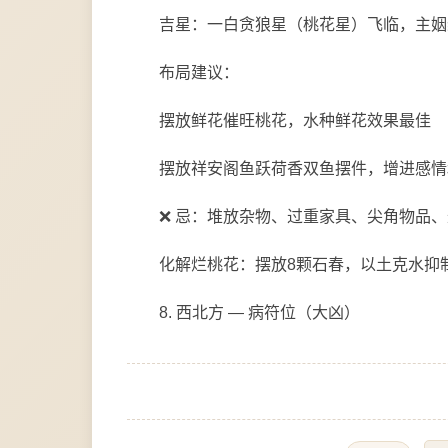
吉星：一白贪狼星（桃花星）飞临，主姻
布局建议：
摆放鲜花催旺桃花，水种鲜花效果最佳
摆放祥安阁鱼跃荷香双鱼摆件，增进感情
❌ 忌：堆放杂物、过重家具、尖角物品
化解烂桃花：摆放8颗石春，以土克水抑
8. 西北方 — 病符位（大凶）