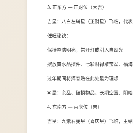
3. 正东方 — 正财位（大吉）
吉星：八白左辅星（正财星）飞临，代表
催旺秘诀：
保持整洁明亮，常开灯或引入自然光
摆放黄水晶摆件、七彩财禄聚宝盆、福海
过年期间将挥春贴在此处最为理想
❌ 忌：杂乱、破损物品、长期空置、阴
4. 东南方 — 喜庆位（吉）
吉星：九紫右弼星（喜庆星）飞临，主结