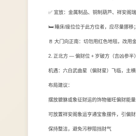
✅ 宜放：金属制品、铜制葫芦、祥安阁瑞
🛏️ 睡床/座位位于此方位者，应尽量挪
🚪 大门向正南：切勿用红色地毯，改用金
2. 正北方 — 偏财位 + 岁破方（吉凶参半
机遇：六白武曲星（偏财星）飞临，主横
布局建议：
摆放貔貅或象征财运的饰物催旺偏财能量
可放置祥安阁象运亨通宝象摆件，引偏财
保持整洁，避免污秽阻挡财气