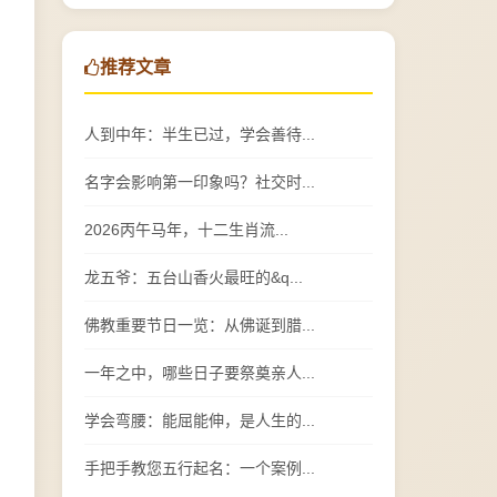
推荐文章
人到中年：半生已过，学会善待...
名字会影响第一印象吗？社交时...
2026丙午马年，十二生肖流...
龙五爷：五台山香火最旺的&q...
佛教重要节日一览：从佛诞到腊...
一年之中，哪些日子要祭奠亲人...
学会弯腰：能屈能伸，是人生的...
手把手教您五行起名：一个案例...