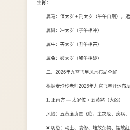
生肖：
属马：值太岁 + 刑太岁（午午自刑），
属鼠：冲太岁（子午相冲）
属牛：害太岁（丑午相害）
属兔：破太岁（卯午相破）
二、2026年九宫飞星风水布局全解
根据麦玲玲老师2026年九宫飞星开运布
1. 正南方 — 太岁位 + 五黄煞（大凶）
风险：五黄廉贞星飞临，主灾厄、疾病、
❌ 切忌：动土、装修、堆放杂物、摆放