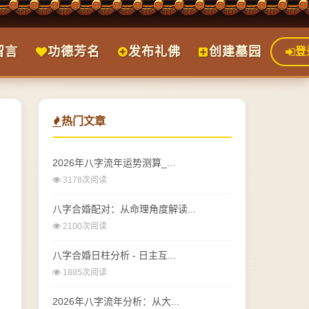
留言
功德芳名
发布礼佛
创建墓园
登
热门文章
2026年八字流年运势测算_...
3178次阅读
八字合婚配对：从命理角度解读...
2100次阅读
八字合婚日柱分析 - 日主互...
1885次阅读
2026年八字流年分析：从大...