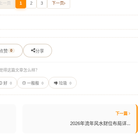
上一页
1
2
3
下一页
点赞
0
分享
觉得这篇文章怎么样？
好
一般般
垃圾
0
0
0
下一篇
2026年流年风水财位布局详...