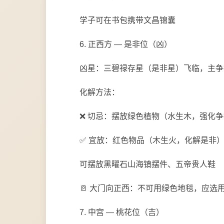
学子可在书包携带文昌锦囊
6. 正西方 — 是非位（凶）
凶星：三碧禄存星（是非星）飞临，主争
化解方法：
❌ 切忌：摆放绿色植物（水生木，强化
✅ 宜放：红色物品（木生火，化解是非
可摆放黑曜石山海镇摆件、五帝贵人鞋
🚪 大门向正西：不可用绿色地毯，应选
7. 中宫 — 桃花位（吉）