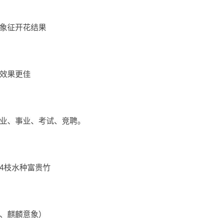
象征开花结果
效果更佳
业、事业、考试、竞聘。
4枝水种富贵竹
、麒麟意象）