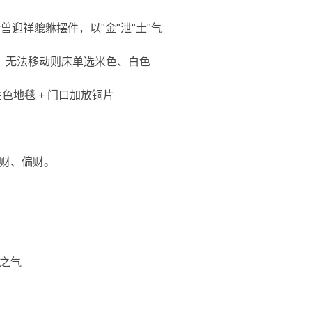
兽迎祥貔貅摆件，以"金"泄"土"气
移；无法移动则床单选米色、白色
色地毯 + 门口加放铜片
）
财、偏财。
之气