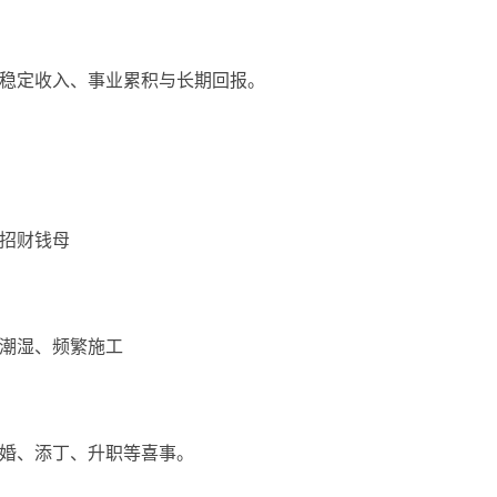
稳定收入、事业累积与长期回报。
招财钱母
暗潮湿、频繁施工
婚、添丁、升职等喜事。