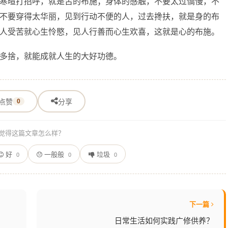
寒暄打招呼，就是舌的布施；身体的感触，不要太过憍慢，不
不要穿得太华丽，见到行动不便的人，过去搀扶，就是身的布
人受苦就心生怜愍，见人行善而心生欢喜，这就是心的布施。
多捨，就能成就人生的大好功德。
点赞
0
分享
觉得这篇文章怎么样？
好
一般般
垃圾
0
0
0
下一篇
日常生活如何实践广修供养？