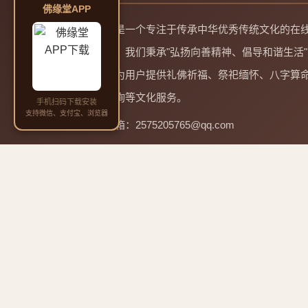
佛缘堂APP
佛缘堂是一个专注于传承中华优秀传统文化的在
务平台。我们秉承"弘扬向善精神、倡导和谐生活"
理念，为用户提供礼佛祈福、祭祀缅怀、八字算
起名咨询等文化服务。
手机扫码下载安装
支持微信、支付宝、浏览器
邮箱：2575205765@qq.com
QQ：2575205765
电话：13965928817 微信同号
四大菩萨道场与成道日
🙏
微信