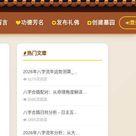
留言
功德芳名
发布礼佛
创建墓园
登
热门文章
2026年八字流年运势测算_...
3175次阅读
八字合婚配对：从命理角度解读...
2095次阅读
八字合婚日柱分析 - 日主互...
1885次阅读
2026年八字流年分析：从大...