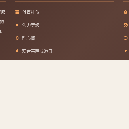
线服
供奉排位
的
佛力等级
命、
静心阁
观音菩萨成道日
文殊菩萨成道日
分享到
普贤菩萨成道日
地藏王菩萨成道日
QQ好友
微博
取消
版权所有
浙ICP备2025156918号
| Powered by 佛缘堂系统