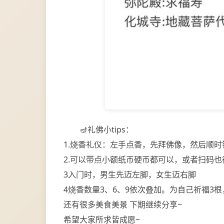
🪔礼佛小tips：
1.烧香礼仪：左手点香，先拜佛像，然后顺
2.可以带点小额纸币硬币都可以，或者扫码
3入门时，男生先迈左脚，女生迈右脚
4烧香数量3、6、9依次叠加。为自己祈福3
还有很多美食美景 下期继续分享~
希望大家所求皆成愿~