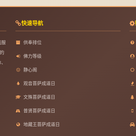
快速导航
线服
供奉排位
的
佛力等级
命、
静心阁
观音菩萨成道日
文殊菩萨成道日
普贤菩萨成道日
地藏王菩萨成道日