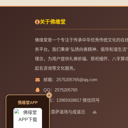
关于佛缘堂
佛缘堂是一个专注于传承中华优秀传统文化的在
务平台。我们秉承"弘扬向善精神、倡导和谐生活"
理念，为用户提供礼佛祈福、祭祀缅怀、八字算
起名咨询等文化服务。
邮箱：2575205765@qq.com
QQ：2575205765
×
电话：13965928817 微信同号
佛缘堂APP
四大菩萨道场与成道日
🙏