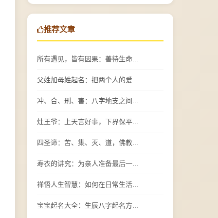
推荐文章
所有遇见，皆有因果：善待生命...
父姓加母姓起名：把两个人的爱...
冲、合、刑、害：八字地支之间...
灶王爷：上天言好事，下界保平...
四圣谛：苦、集、灭、道，佛教...
寿衣的讲究：为亲人准备最后一...
禅悟人生智慧：如何在日常生活...
宝宝起名大全：生辰八字起名方...