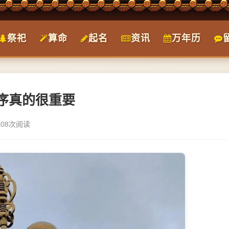
祭祀
算命
起名
资讯
万年历
序真的很重要
108次阅读