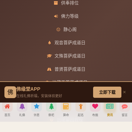
供奉排位
佛力等级
静心阁
观音菩萨成道日
文殊菩萨成道日
普贤菩萨成道日
地藏王菩萨成道日
佛缘堂APP
佛
×
立即下载
在线礼佛祈福，安装体验更好
帮助中心
首页
礼佛
许愿
祭祀
算命
起名
布施
资讯
留言
创建墓园教程
分享到