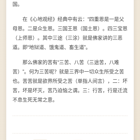
国。
在《心地观经》经典中有云：“四重恩是一是父
母恩。二是众生恩。三国王恩（国土恩）。四三宝恩
（上师恩）。其中三途（三涂）就是佛家讲的三恶
道。即“地狱道、饿鬼道、畜生道”。
那么佛家的苦有“三苦、八苦（三途苦，八难
苦）”。何为三苦呢？就是三界中一切众生所受之苦
也。苦苦就是欲界所受之苦（单指人间言），二：坏
苦，坏是坏灭，苦乃迫恼之谓。三：行苦，行是迁流
不息生死无常之意。