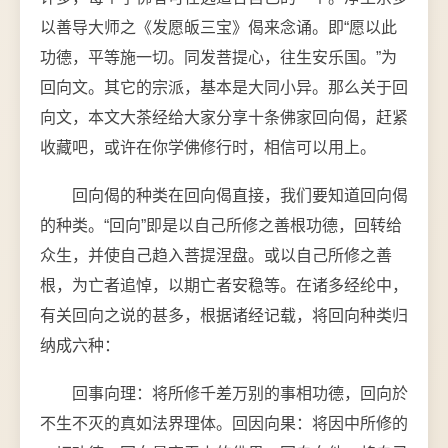
以善导大师之《发愿皈三宝》偈来念诵。即“愿以此
功德，平等施一切。同发菩提心，往生安乐国。”为
回向文。其它的宗派，基本是大同小异。那么关于回
向文，本文大茶经给大家分享十条佛家回向偈，赶紧
收藏吧，或许在你学佛修行时，相信可以用上。
回向偈的种类在回向偈直接，我们要知道回向偈
的种类。“回向”即是以自己所修之善根功德，回转给
众生，并使自己趋入菩提涅盘。或以自己所修之善
根，为亡者追悼，以期亡者安稳等。在诸多经纶中，
有关回向之说的甚多，根据诸经记载，将回向种类归
纳成六种：
回事向理：将所修千差万别的事相功德，回向於
不生不灭的真如法界理体。回因向果：将因中所修的