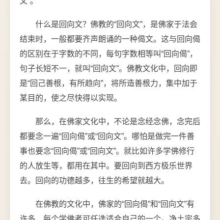
文”。
什么是回向文？佛教的“回向文”，是佛家于法会
结束时，一般都要齐声朗诵的一种偈文。这与回向偈
的区别在于字数的不同，每句字数相等叫“回向偈”，
句子长短不一，就叫“回向文”。佛教文化中，回向即
是“回己善根，有所趋向”，将所造善根力，集中加于
某目的，使之尽快得以实现。
那么，在佛家文化中，不论是念经念佛，念完后
都要念一遍“回向偈”或“回向文”。哪怕是做完一件善
事也要念“回向偈”或“回向文”。就比如许多学佛修行
的人放生等，都用在其中。要回向到西方极乐世界
去。回向的功德越多，往生的希望就越大。
在佛教的文化中，佛家的“回向偈”和“回向文”有
许多，每个学佛者可任选适合自己的一个。净土宗多