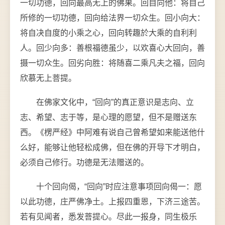
一切功德，回向最高无上的佛果。回自向他：将自己
所修的一切功德，回向给法界一切众生。回小向大：
将自决自度的小乘之心，回向转趣於大乘的自利利
人。回少向多：善根福德虽少，以欢喜心大回向，善
摄一切众生。回劣向胜：将随喜二乘凡夫之福，回向
欣慕无上菩提。
在佛家文化中，“回向”的真正意识是志向、立
志、希望、志于等，是心理的愿望，但不是赠送东
西。《楞严经》中阿难有说自己曾希望如来能送他什
么好，能够让他轻松成佛，但在佛的开导下才明白，
必须自己修行。功德是无法赠送的。
十个回向偈，“回向”时应注意事项回向偈一：愿
以此功德，庄严佛净土。上报四重恩，下济三途苦。
若有见闻者，悉发菩提心。尽此一报身，同生极乐