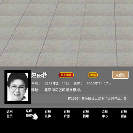
赵丽蓉
点鞭炮
祭品套餐
跪拜
生辰：
1928年3月11日
逝世：
2000年7月17日
葬址：
北京海淀区的温泉墓地。
在1999年春晚舞台上留下了经典作品。她
祭拜
返回
在线
在线
在线
会员
在线
祭奠
首页
礼佛
许愿
捐赠
中心
留言