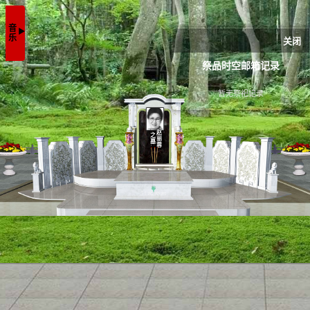
音乐
▶
关闭
祭品时空邮箱记录
暂无祭祀记录
赵丽蓉
之墓