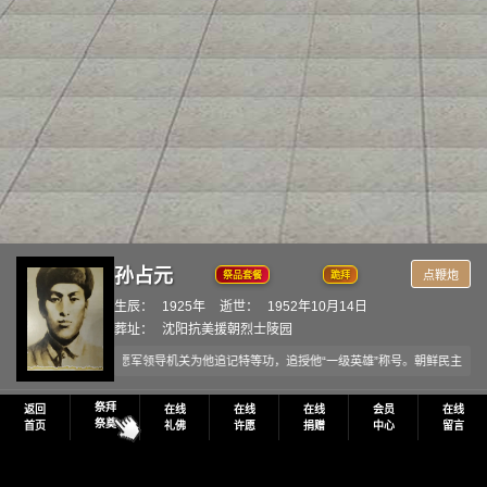
孙占元
点鞭炮
祭品套餐
跪拜
生辰：
1925年
逝世：
1952年10月14日
葬址：
沈阳抗美援朝烈士陵园
元牺牲后，中国人民志愿军领导机关为他追记特等功，追授他“一级英雄”称号。朝鲜民主主义
祭拜
返回
在线
在线
在线
会员
在线
祭奠
首页
礼佛
许愿
捐赠
中心
留言