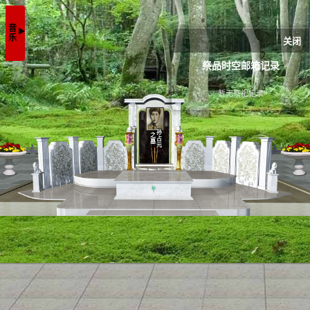
音乐
▶
关闭
祭品时空邮箱记录
暂无祭祀记录
孙占元
之墓