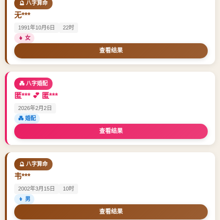
🔮 八字算命
无***
1991年10月6日
22时
👧 女
查看结果
💑 八字婚配
匿*** 💕 匿***
2026年2月2日
💑 婚配
查看结果
🔮 八字算命
韦***
2002年3月15日
10时
👦 男
查看结果