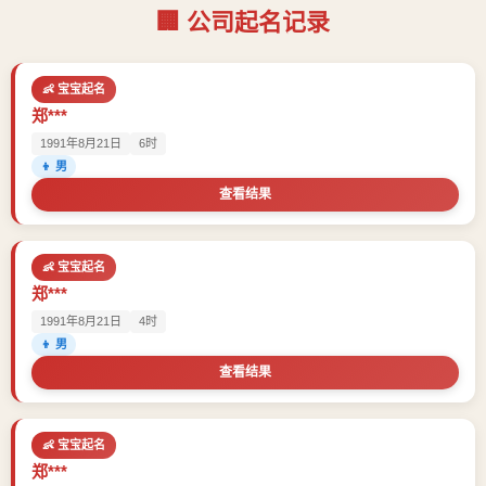
🏢 公司起名记录
👶 宝宝起名
郑***
1991年8月21日
6时
👦 男
查看结果
👶 宝宝起名
郑***
1991年8月21日
4时
👦 男
查看结果
👶 宝宝起名
郑***