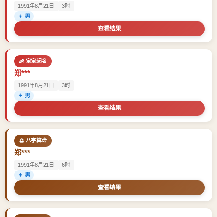
1991年8月21日
3时
👦 男
查看结果
👶 宝宝起名
郑***
1991年8月21日
3时
👦 男
查看结果
🔮 八字算命
郑***
1991年8月21日
6时
👦 男
查看结果