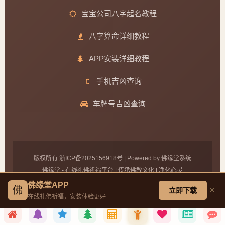
宝宝公司八字起名教程
八字算命详细教程
APP安装详细教程
手机吉凶查询
车牌号吉凶查询
版权所有
浙ICP备2025156918号
| Powered by 佛缘堂系统
佛缘堂 - 在线礼佛祈福平台 | 传承佛教文化 | 净化心灵
佛缘堂APP
备案主体：绍兴宜荣财达物流有限公司
佛
×
立即下载
在线礼佛祈福，安装体验更好