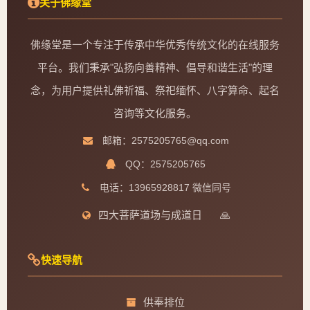
关于佛缘堂
佛缘堂是一个专注于传承中华优秀传统文化的在线服务
平台。我们秉承"弘扬向善精神、倡导和谐生活"的理
念，为用户提供礼佛祈福、祭祀缅怀、八字算命、起名
咨询等文化服务。
邮箱：2575205765@qq.com
QQ：2575205765
电话：13965928817 微信同号
四大菩萨道场与成道日
🙏
快速导航
供奉排位