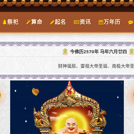
祭祀
算命
起名
资讯
万年历
今佛历2570年 马年六月廿四
财神诞辰、雷祖大帝圣诞、南极大帝