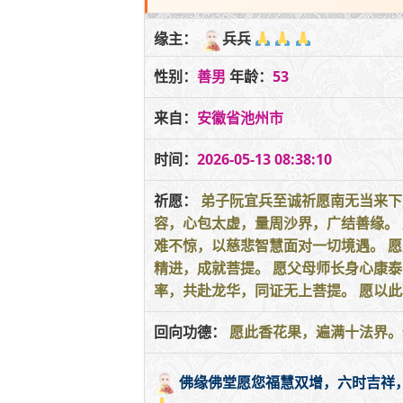
缘主：
兵兵
性别：
善男
年龄：
53
来自：
安徽省池州市
时间：
2026-05-13 08:38:10
祈愿：
弟子阮宜兵至诚祈愿南无当来下
容，心包太虚，量周沙界，广结善缘。
难不惊，以慈悲智慧面对一切境遇。 
精进，成就菩提。 愿父母师长身心康
率，共赴龙华，同证无上菩提。 愿以
回向功德：
愿此香花果，遍满十法界。
佛缘佛堂愿您福慧双增，六时吉祥