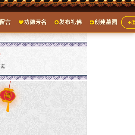
留言
功德芳名
发布礼佛
创建墓园
圣诞
福