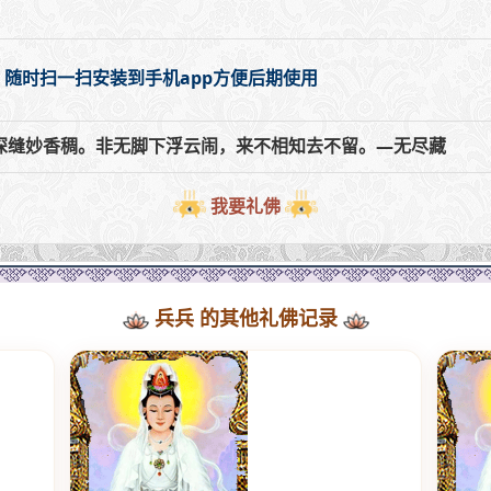
，随时扫一扫安装到手机app方便后期使用
深缝妙香稠。非无脚下浮云闹，来不相知去不留。—无尽藏
我要礼佛
兵兵 的其他礼佛记录