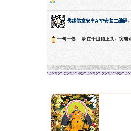
佛缘佛堂安卓APP安装二维码
一句一偈： 身在千山顶上头，突岩