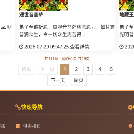
观世音菩萨
地藏王
 财
弟子至诚祈愿：愿观音菩萨慈悲愿力，如甘露
弟子至
普润众生，令一切众生离苦得...
光明普
2026-07-29 09:47:25
查看详情
2026
共111条 当前第1页 共19页
首页
上一页
1
2
3
4
5
下一页
尾页
快速导航
线服
供奉排位