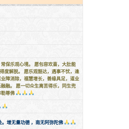
常保乐观心境。 愿包容欢喜，大肚能
得度解脱。 愿乐观豁达，遇事不忧，逢
愿业障消除，福慧增长，善缘具足，道业
乐融融。 愿一切众生离苦得乐，同生兜
弥勒尊佛
。增无量功德 ，南无阿弥陀佛