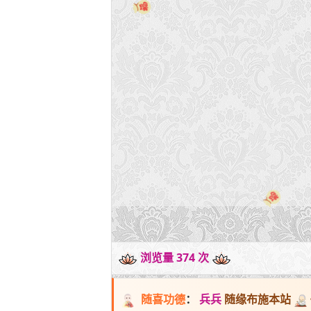
浏览量 374 次
随喜功德
：
兵兵
随缘布施本站