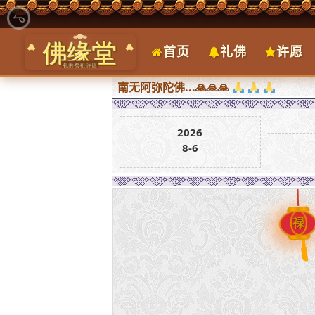
首页
礼佛
许愿
求皆圆满，南无阿弥陀佛...🙏🙏🙏
2026
8-6
禄