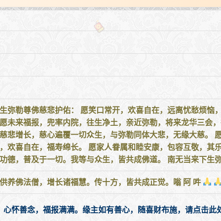
生弥勒尊佛慈悲护佑： 愿笑口常开，欢喜自在，远离忧愁烦恼，
 愿未来福报，兜率内院，往生净土，亲近弥勒，将来龙华三会，
愿慈悲增长，慈心遍覆一切众生，与弥勒同体大悲，无缘大慈。 
泰，欢喜自在，福寿绵长。 愿家人眷属和睦安康，包容互敬，其
此功德，普及于一切。我等与众生，皆共成佛道。 南无当来下生
供养佛法僧，增长诸福慧。传十方，皆共成正觉。嗡 阿 吽
，心怀善念，福报满满。缘主如有善心，随喜财布施，请点击此处