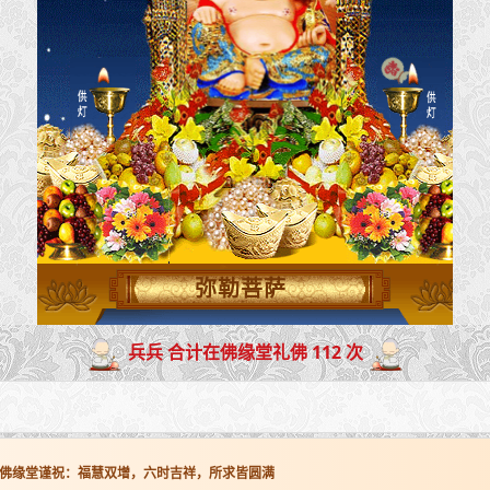
弥勒菩萨
兵兵 合计在佛缘堂礼佛 112 次
佛缘堂谨祝：福慧双增，六时吉祥，所求皆圆满