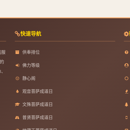
快速导航
线服
供奉排位
的
佛力等级
命、
静心阁
观音菩萨成道日
文殊菩萨成道日
普贤菩萨成道日