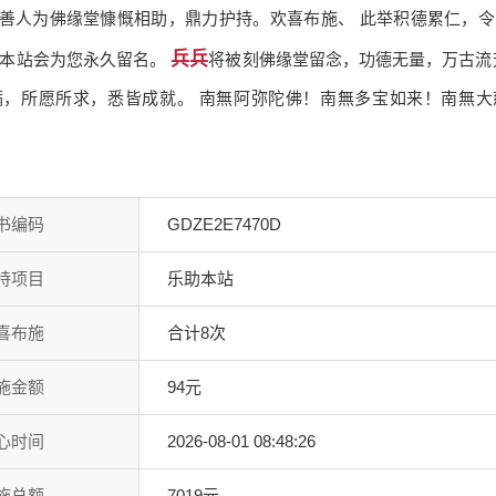
善人为佛缘堂慷慨相助，鼎力护持。欢喜布施、 此举积德累仁，
兵兵
。本站会为您永久留名。
将被刻佛缘堂留念，功德无量，万古流
满，所愿所求，悉皆成就。 南無阿弥陀佛！南無多宝如来！南無大
书编码
GDZE2E7470D
持项目
乐助本站
喜布施
合计8次
施金额
94元
心时间
2026-08-01 08:48:26
施总额
7019元