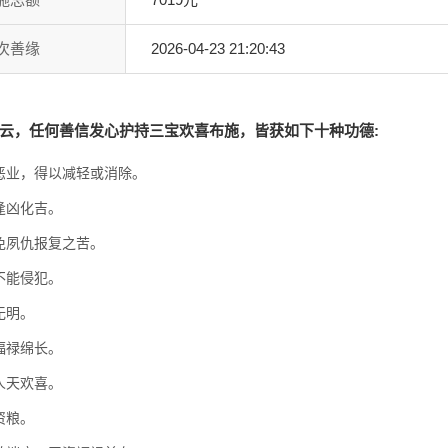
次善缘
2026-04-23 21:20:43
云，任何善信发心护持三宝欢喜布施，皆获如下十种功德:
恶业，得以减轻或消除。
逢凶化吉。
免夙仇报复之苦。
不能侵犯。
无明。
福禄绵长。
人天欢喜。
资粮。