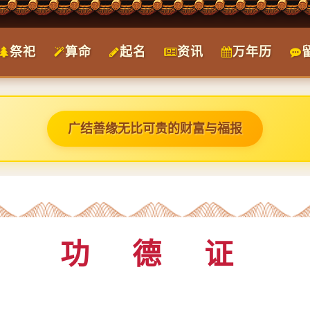
祭祀
算命
起名
资讯
万年历
广结善缘无比可贵的财富与福报
功 德 证