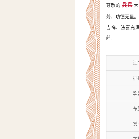
兵兵
尊敬的
大
芳，功德无量
吉祥、法喜充
萨！
证
护
欢
布
发
布