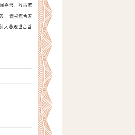
令闻嘉誉，万古流
芳。 谨祝您合家
慈大悲观世音菩