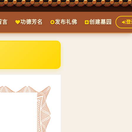
留言
功德芳名
发布礼佛
创建墓园
登