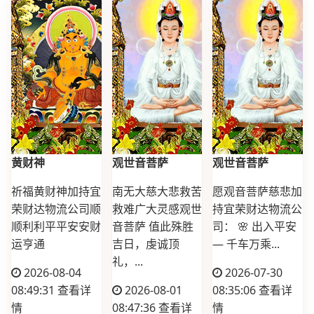
黄财神
观世音菩萨
观世音菩萨
祈福黄财神加持宜
南无大慈大悲救苦
愿观音菩萨慈悲加
荣财达物流公司顺
救难广大灵感观世
持宜荣财达物流公
顺利利平平安安财
音菩萨 值此殊胜
司： 🌸 出入平安
运亨通
吉日，虔诚顶
— 千车万乘...
礼，...
2026-08-04
2026-07-30
08:49:31
查看详
2026-08-01
08:35:06
查看详
情
08:47:36
查看详
情