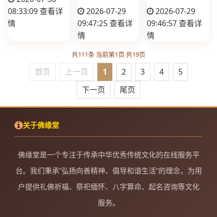
08:33:09
查看详
2026-07-29
2026-07-29
情
09:47:25
查看详
09:46:57
查看详
情
情
共111条 当前第1页 共19页
首页
上一页
1
2
3
4
5
下一页
尾页
关于佛缘堂
佛缘堂是一个专注于传承中华优秀传统文化的在线服务平
台。我们秉承"弘扬向善精神、倡导和谐生活"的理念，为用
户提供礼佛祈福、祭祀缅怀、八字算命、起名咨询等文化
服务。