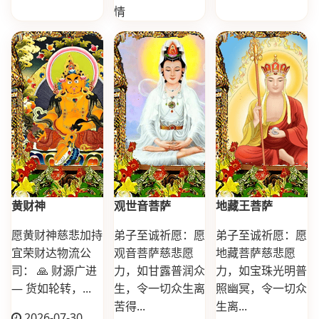
情
黄财神
观世音菩萨
地藏王菩萨
愿黄财神慈悲加持
弟子至诚祈愿：愿
弟子至诚祈愿：愿
宜荣财达物流公
观音菩萨慈悲愿
地藏菩萨慈悲愿
司： 🙏 财源广进
力，如甘露普润众
力，如宝珠光明普
— 货如轮转，...
生，令一切众生离
照幽冥，令一切众
苦得...
生离...
2026-07-30