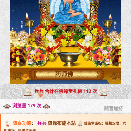
药师佛
兵兵 合计在佛缘堂礼佛 112 次
浏览量 179 次
随喜加持
随喜功德
：
兵兵
随缘布施本站
佛缘堂谨祝：福慧双增，六
时吉祥，所求皆圆满