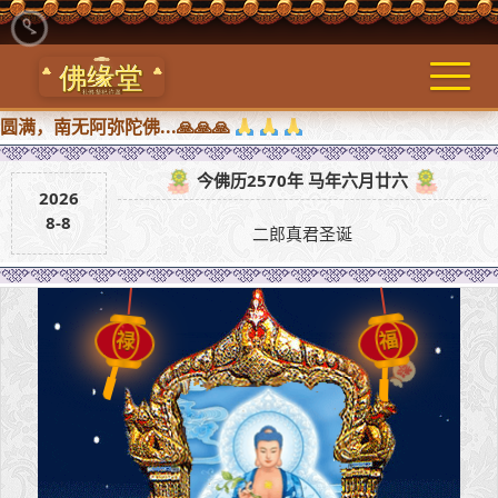
阿弥陀佛...🙏🙏🙏
今佛历2570年 马年六月廿六
2026
8-8
二郎真君圣诞
禄
福