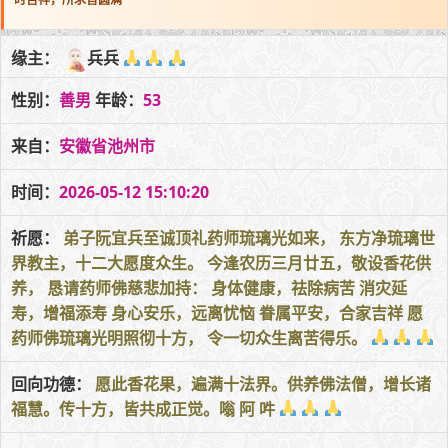
缘主：
兵兵
性别：
善男
年龄：
53
来自：
安徽省池州市
时间：
2026-05-12 15:10:20
祈愿：
弟子阮宜兵至诚顶礼药师琉璃光如来， 东方净琉璃世
界教主，十二大愿度众生。 今逢农历三月廿五，敬设香花供
养， 恳请药师佛慈悲加持： 身体健康，祛除病苦 消灾延
寿，增福添寿 身心安乐，远离忧恼 眷属平安，合家吉祥 愿
药师佛琉璃光明照彻十方， 令一切众生离苦得乐。
回向功德：
愿此香花果，遍满十法界。供养佛法僧，增长诸
福慧。传十方，皆共成正觉。嗡 阿 吽