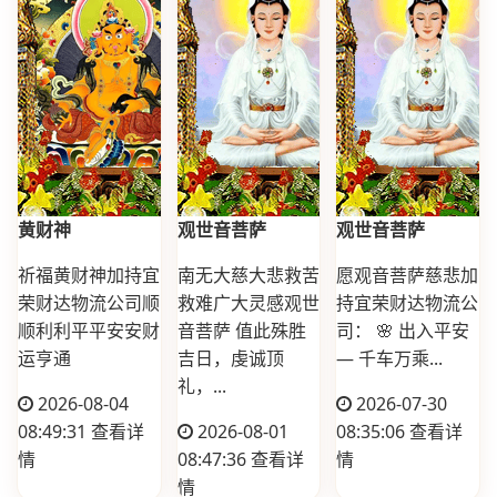
黄财神
观世音菩萨
观世音菩萨
祈福黄财神加持宜
南无大慈大悲救苦
愿观音菩萨慈悲加
荣财达物流公司顺
救难广大灵感观世
持宜荣财达物流公
顺利利平平安安财
音菩萨 值此殊胜
司： 🌸 出入平安
运亨通
吉日，虔诚顶
— 千车万乘...
礼，...
2026-08-04
2026-07-30
08:49:31
查看详
2026-08-01
08:35:06
查看详
情
08:47:36
查看详
情
情