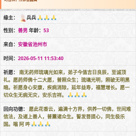
缘主：
兵兵
性别：
善男
年龄：
53
来自：
安徽省池州市
时间：
2026-05-11 11:53:40
祈愿：
南无药师琉璃光如来，弟子今值吉日良辰，至诚顶
礼。愿药师佛十二大愿，普照众生；琉璃光明，照破无明黑
暗。祈愿身心安康，疾病消除，延年益寿，福慧增长。愿一
切众生无病无灾，安乐吉祥。
回向功德：
愿此花香云，遍满十方界，供养一切佛，世间难
信法，及诸上善人，普薰诸众生。誓发菩提心，同生极乐
国。嗡 阿 吽