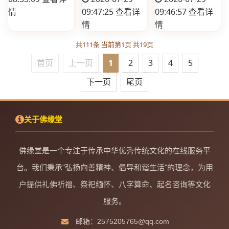
情
09:47:25
查看详
09:46:57
查看详
情
情
共111条 当前第1页 共19页
首页
上一页
1
2
3
4
5
下一页
尾页
关于佛缘堂
佛缘堂是一个专注于传承中华优秀传统文化的在线服务平
台。我们秉承"弘扬向善精神、倡导和谐生活"的理念，为用
户提供礼佛祈福、祭祀缅怀、八字算命、起名咨询等文化
服务。
邮箱：2575205765@qq.com