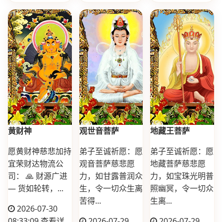
黄财神
观世音菩萨
地藏王菩萨
愿黄财神慈悲加持
弟子至诚祈愿：愿
弟子至诚祈愿：愿
宜荣财达物流公
观音菩萨慈悲愿
地藏菩萨慈悲愿
司： 🙏 财源广进
力，如甘露普润众
力，如宝珠光明普
— 货如轮转，...
生，令一切众生离
照幽冥，令一切众
苦得...
生离...
2026-07-30
08:33:09
查看详
2026-07-29
2026-07-29