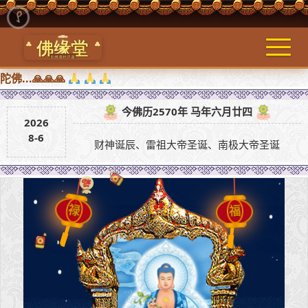
🙏🙏🙏
今佛历2570年 马年六月廿四
2026
8-6
财神诞辰、雷祖大帝圣诞、南极大帝圣诞
福
禄