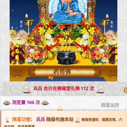
药师佛
兵兵 合计在佛缘堂礼佛 112 次
浏览量 166 次
随喜加持
随喜功德
：
兵兵
随缘布施本站
佛缘堂谨祝：福慧双增，六
时吉祥，所求皆圆满