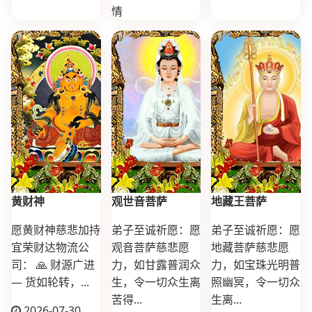
情
黄财神
观世音菩萨
地藏王菩萨
愿黄财神慈悲加持
弟子至诚祈愿：愿
弟子至诚祈愿：愿
宜荣财达物流公
观音菩萨慈悲愿
地藏菩萨慈悲愿
司： 🙏 财源广进
力，如甘露普润众
力，如宝珠光明普
— 货如轮转，...
生，令一切众生离
照幽冥，令一切众
苦得...
生离...
2026-07-30