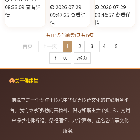
08:33:09
查看详
2026-07-29
2026-07-29
情
09:47:25
查看详
09:46:57
查看详
情
情
共111条 当前第1页 共19页
首页
上一页
1
2
3
4
5
下一页
尾页
关于佛缘堂
佛缘堂是一个专注于传承中华优秀传统文化的在线服务平
台。我们秉承"弘扬向善精神、倡导和谐生活"的理念，为用
户提供礼佛祈福、祭祀缅怀、八字算命、起名咨询等文化
服务。