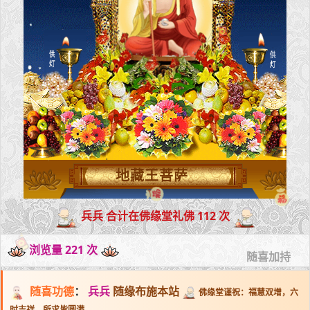
地藏王菩萨
兵兵 合计在佛缘堂礼佛 112 次
浏览量 221 次
随喜加持
随喜功德
：
兵兵
随缘布施本站
佛缘堂谨祝：福慧双增，六
时吉祥，所求皆圆满