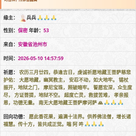
缘主：
兵兵
性别：
保密
年龄：
53
来自：
安徽省池州市
时间：
2026-05-10 14:57:59
祈愿：
农历三月廿四，恭逢吉日，虔诚祈愿地藏王菩萨慈悲
护佑： 大愿地藏，幽冥教主， 安忍不动，如大地牢。 锡杖
振开，地狱之门， 摩尼宝珠，照破暗牢。 誓愿宏深，众生度
尽， 方证菩提，地狱不空。 超度亡灵，救拔苦难， 孝亲报
恩，功德无量。 南无大愿地藏王菩萨摩诃萨 🙏
回向功德：
愿此香花果，遍满十法界。供养佛法僧，增长诸
福慧。传十方，皆共成正觉。嗡 阿 吽