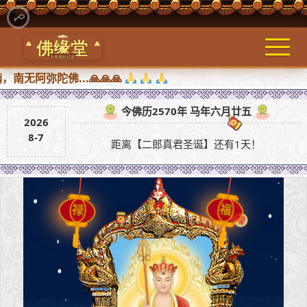
陀佛...🙏🙏🙏
今佛历2570年 马年六月廿五
2026
8-7
距离【二郎真君圣诞】还有1天！
禄
福