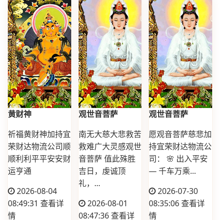
黄财神
观世音菩萨
观世音菩萨
祈福黄财神加持宜
南无大慈大悲救苦
愿观音菩萨慈悲加
荣财达物流公司顺
救难广大灵感观世
持宜荣财达物流公
顺利利平平安安财
音菩萨 值此殊胜
司： 🌸 出入平安
运亨通
吉日，虔诚顶
— 千车万乘...
礼，...
2026-08-04
2026-07-30
08:49:31
查看详
2026-08-01
08:35:06
查看详
情
08:47:36
查看详
情