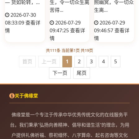
— 货如轮转，...
生，令一切众生离
照幽冥，令一切众
苦得...
生离...
2026-07-30
08:33:09
查看详
2026-07-29
2026-07-29
情
09:47:25
查看详
09:46:57
查看详
情
情
共111条 当前第1页 共19页
首页
上一页
1
2
3
4
5
下一页
尾页
关于佛缘堂
佛缘堂是一个专注于传承中华优秀传统文化的在线服务平
台。我们秉承"弘扬向善精神、倡导和谐生活"的理念，为用
户提供礼佛祈福、祭祀缅怀、八字算命、起名咨询等文化