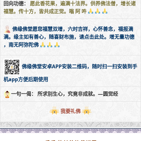
回向功德：
愿此香花果，遍满十法界。供养佛法僧，增长诸
福慧。传十方，皆共成正觉。嗡 阿 吽
佛缘佛堂愿您福慧双增，六时吉祥，心怀善念，福报满
满。缘主如有善心，随喜财布施，请点击此处。增无量功德
，南无阿弥陀佛
佛缘佛堂安卓APP安装二维码，随时扫一扫安装到手
机app方便后期使用
一句一偈： 所求别生心，究竟非成就。—圆觉经
我要礼佛