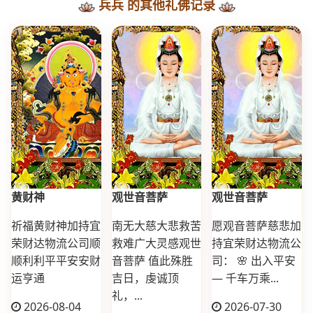
兵兵 的其他礼佛记录
黄财神
观世音菩萨
观世音菩萨
祈福黄财神加持宜
南无大慈大悲救苦
愿观音菩萨慈悲加
荣财达物流公司顺
救难广大灵感观世
持宜荣财达物流公
顺利利平平安安财
音菩萨 值此殊胜
司： 🌸 出入平安
运亨通
吉日，虔诚顶
— 千车万乘...
礼，...
2026-08-04
2026-07-30