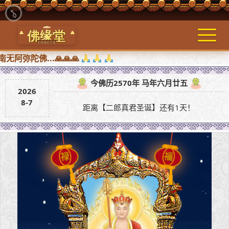
佛...🙏🙏🙏
今佛历2570年 马年六月廿五
2026
8-7
距离【二郎真君圣诞】还有1天！
禄
福