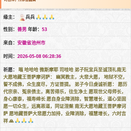
缘主：
兵兵
性别：
善男
年龄：
53
来自：
安徽省池州市
时间：
2026-05-08 06:28:36
祈愿：
嗡 哈哈哈 微斯摩耶 司哇哈 弟子阮宜兵至诚顶礼南无
大愿地藏王菩萨摩诃萨： 幽冥教主，大悲大愿， 地狱不空，
誓不成佛，众生度尽，方证菩提。 弟子今日虔诚祈愿： 愿历
代宗亲、冤亲债主，离苦得乐，往生净土 愿现世父母师长，
身心康泰，福寿绵长 愿自身业障消除，智慧增长，道心坚固
愿一切众生，远离恶道，同证涅槃 南无大愿地藏王菩萨摩诃
萨 愿地藏菩萨大悲愿力加持，业障消除，福慧增长，六时吉
祥 🙏