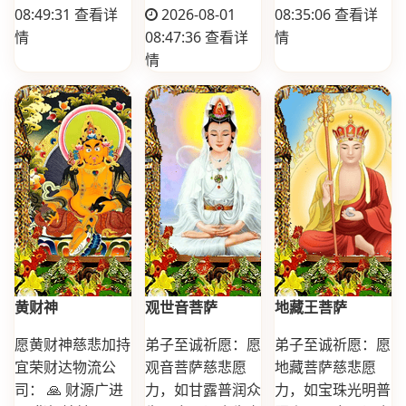
08:49:31
查看详
2026-08-01
08:35:06
查看详
情
08:47:36
查看详
情
情
黄财神
观世音菩萨
地藏王菩萨
愿黄财神慈悲加持
弟子至诚祈愿：愿
弟子至诚祈愿：愿
宜荣财达物流公
观音菩萨慈悲愿
地藏菩萨慈悲愿
司： 🙏 财源广进
力，如甘露普润众
力，如宝珠光明普