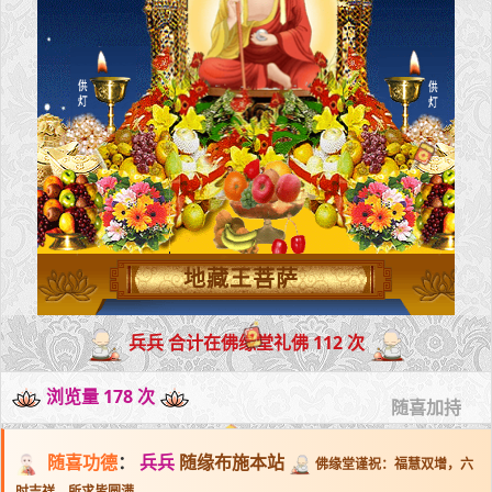
地藏王菩萨
兵兵 合计在佛缘堂礼佛 112 次
浏览量 178 次
随喜加持
随喜功德
：
兵兵
随缘布施本站
佛缘堂谨祝：福慧双增，六
时吉祥，所求皆圆满