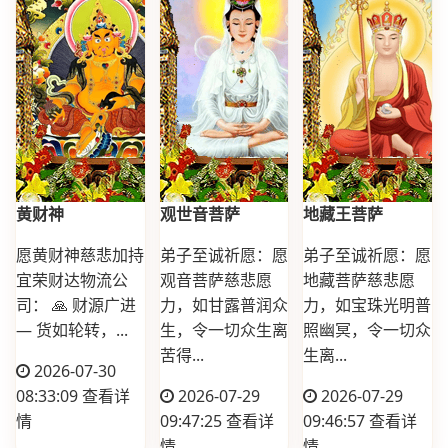
黄财神
观世音菩萨
地藏王菩萨
愿黄财神慈悲加持
弟子至诚祈愿：愿
弟子至诚祈愿：愿
宜荣财达物流公
观音菩萨慈悲愿
地藏菩萨慈悲愿
司： 🙏 财源广进
力，如甘露普润众
力，如宝珠光明普
— 货如轮转，...
生，令一切众生离
照幽冥，令一切众
苦得...
生离...
2026-07-30
08:33:09
查看详
2026-07-29
2026-07-29
情
09:47:25
查看详
09:46:57
查看详
情
情