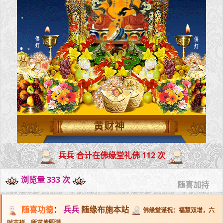
黄财神
兵兵 合计在佛缘堂礼佛 112 次
浏览量 333 次
随喜加持
随喜功德
：
兵兵
随缘布施本站
佛缘堂谨祝：福慧双增，六
时吉祥，所求皆圆满