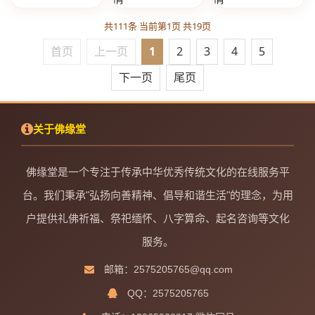
共111条 当前第1页 共19页
首页
上一页
1
2
3
4
5
下一页
尾页
关于佛缘堂
佛缘堂是一个专注于传承中华优秀传统文化的在线服务平
台。我们秉承"弘扬向善精神、倡导和谐生活"的理念，为用
户提供礼佛祈福、祭祀缅怀、八字算命、起名咨询等文化
服务。
邮箱：2575205765@qq.com
QQ：2575205765