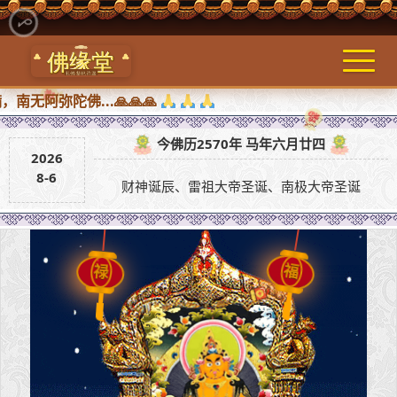
陀佛...🙏🙏🙏
今佛历2570年 马年六月廿四
2026
8-6
财神诞辰、雷祖大帝圣诞、南极大帝圣诞
福
禄