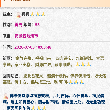
缘主：
兵兵
性别：
善男
年龄：
53
来自：
安徽省池州市
时间：
2026-07-03 10:03:48
祈愿：
金气充盈，福禄自来， 四方进宝，九路聚财。 大运
亨通，家业安稳， 财源广进，诸事顺遂。
回向功德：
愿此香花果，遍满十法界。供养佛法僧，增长诸
福慧。传十方，皆共成正觉。嗡 阿 吽
佛缘佛堂愿您福慧双增，六时吉祥，心怀善念，福报满
满。缘主如有善心，随喜财布施，请点击此处。增无量功德
，南无阿弥陀佛