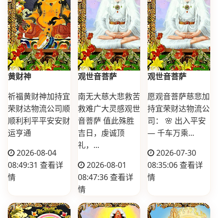
黄财神
观世音菩萨
观世音菩萨
祈福黄财神加持宜
南无大慈大悲救苦
愿观音菩萨慈悲加
荣财达物流公司顺
救难广大灵感观世
持宜荣财达物流公
顺利利平平安安财
音菩萨 值此殊胜
司： 🌸 出入平安
运亨通
吉日，虔诚顶
— 千车万乘...
礼，...
2026-08-04
2026-07-30
08:49:31
查看详
2026-08-01
08:35:06
查看详
情
08:47:36
查看详
情
情