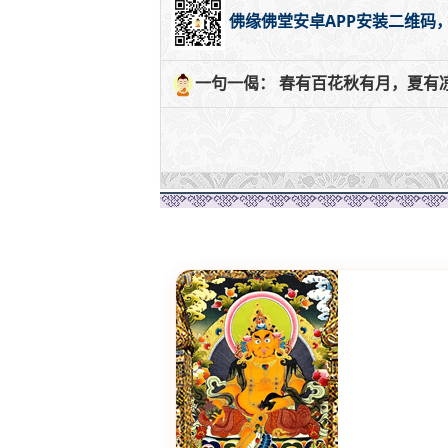
佛缘佛堂安卓APP安装二维码
一句一偈： 春有百花秋有月，夏有