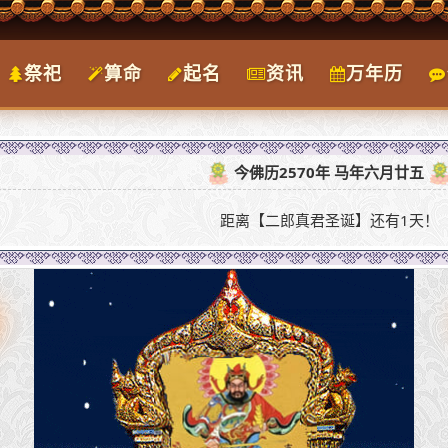
祭祀
算命
起名
资讯
万年历
今佛历2570年 马年六月廿五
距离【二郎真君圣诞】还有1天！