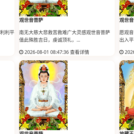
观世音菩萨
观世音
利利平
南无大慈大悲救苦救难广大灵感观世音菩萨
愿观音
值此殊胜吉日，虔诚顶礼，...
出入平安
2026-08-01 08:47:36
查看详情
2026
观世音菩萨
地藏王