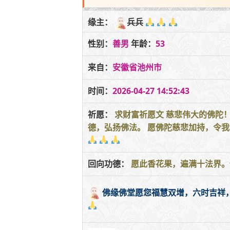
缘主：
兵兵
性别：
善男
年龄：
53
来自：
安徽省池州市
时间：
2026-04-27 14:52:43
祈愿：
求财富祈愿文 慈悲伟大的佛陀
德，弘扬佛法。 愿佛陀慈悲加持，令
回向功德：
愿此香花果，遍满十法界。
佛缘佛堂愿您福慧双增，六时吉祥