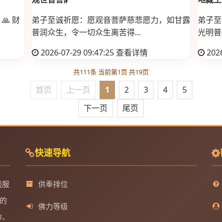
 财
弟子至诚祈愿：愿观音菩萨慈悲愿力，如甘露
弟子至
普润众生，令一切众生离苦得...
光明普
2026-07-29 09:47:25
查看详情
2026
共111条 当前第1页 共19页
首页
上一页
1
2
3
4
5
下一页
尾页
快速导航
线服
供奉排位
的
佛力等级
命、