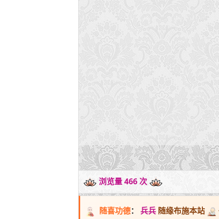
浏览量 466 次
随喜功德
：
兵兵
随缘布施本站