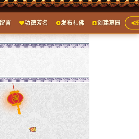
留言
功德芳名
发布礼佛
创建墓园
福