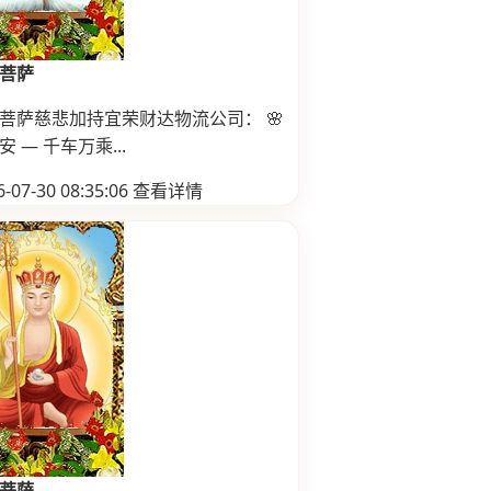
菩萨
菩萨慈悲加持宜荣财达物流公司： 🌸
 — 千车万乘...
-07-30 08:35:06
查看详情
菩萨