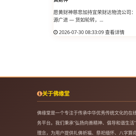
愿黄财神慈悲加持宜荣财达物流公司： 
源广进 — 货如轮转，...
2026-07-30 08:33:09
查看详情
关于佛缘堂
佛缘堂是一个专注于传承中华优秀传统文化的在
务平台。我们秉承"弘扬向善精神、倡导和谐生活"
理念，为用户提供礼佛祈福、祭祀缅怀、八字算