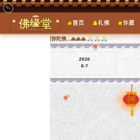
首页
礼佛
许愿
满，南无阿弥陀佛...🙏🙏🙏
2026
8-7
禄