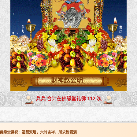
财神赵公明
兵兵 合计在佛缘堂礼佛 112 次
佛缘堂谨祝：福慧双增，六时吉祥，所求皆圆满