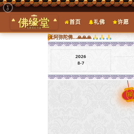
首页
礼佛
许愿
皆圆满，南无阿弥陀佛...🙏🙏🙏
2026
8-7
禄