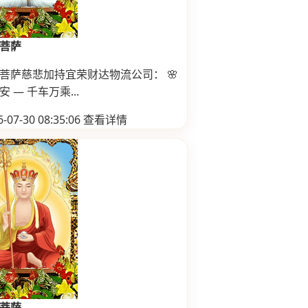
菩萨
菩萨慈悲加持宜荣财达物流公司： 🌸
 — 千车万乘...
-07-30 08:35:06
查看详情
菩萨