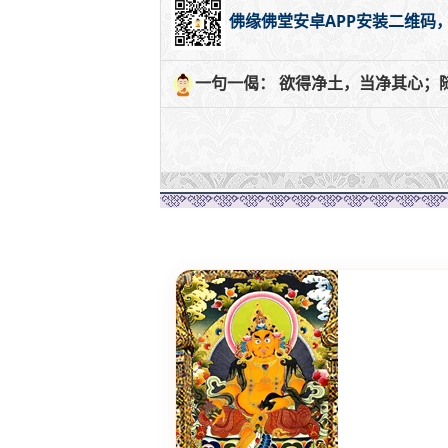
佛缘佛堂安卓APP安装二维码
一句一偈： 欲得净土，当净其心；