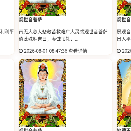
观世音菩萨
观世音
利利平
南无大慈大悲救苦救难广大灵感观世音菩萨
愿观音
值此殊胜吉日，虔诚顶礼，...
出入平安
2026-08-01 08:47:36
查看详情
2026
观世音菩萨
地藏王