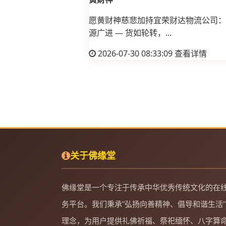
愿黄财神慈悲加持宜荣财达物流公司： 
源广进 — 货如轮转，...
2026-07-30 08:33:09
查看详情
关于佛缘堂
佛缘堂是一个专注于传承中华优秀传统文化的在
务平台。我们秉承"弘扬向善精神、倡导和谐生活"
理念，为用户提供礼佛祈福、祭祀缅怀、八字算