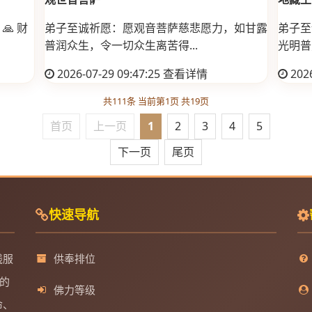
 财
弟子至诚祈愿：愿观音菩萨慈悲愿力，如甘露
弟子至
普润众生，令一切众生离苦得...
光明普
2026-07-29 09:47:25
查看详情
2026
共111条 当前第1页 共19页
首页
上一页
1
2
3
4
5
下一页
尾页
快速导航
线服
供奉排位
的
佛力等级
命、