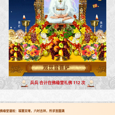
观世音菩萨
兵兵 合计在佛缘堂礼佛 112 次
佛缘堂谨祝：福慧双增，六时吉祥，所求皆圆满