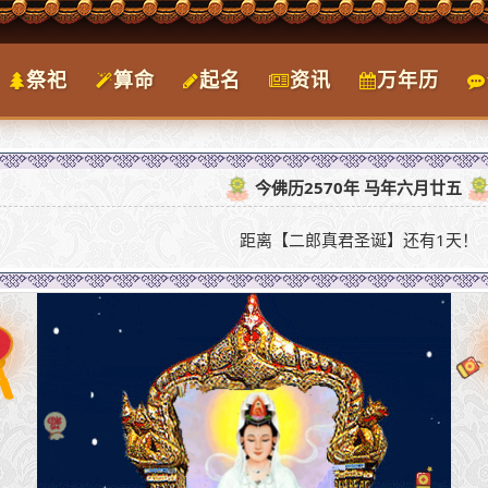
祭祀
算命
起名
资讯
万年历
今佛历2570年 马年六月廿五
距离【二郎真君圣诞】还有1天！