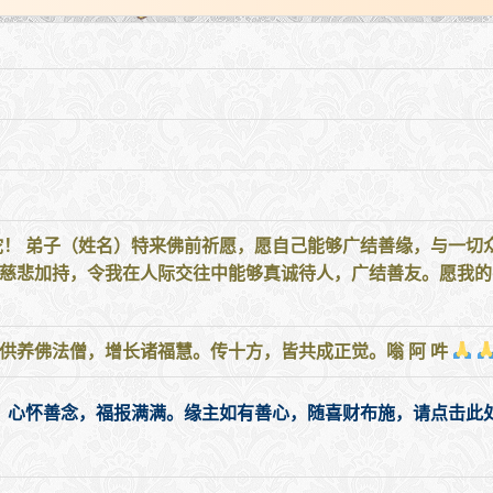
陀！ 弟子（姓名）特来佛前祈愿，愿自己能够广结善缘，与一切
陀慈悲加持，令我在人际交往中能够真诚待人，广结善友。愿我
供养佛法僧，增长诸福慧。传十方，皆共成正觉。嗡 阿 吽
，心怀善念，福报满满。缘主如有善心，随喜财布施，请点击此处