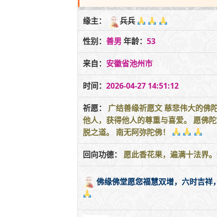
缘主：
兵兵
性别：
善男
年龄：
53
来自：
安徽省池州市
时间：
2026-04-27 14:51:12
祈愿：
广结善缘祈愿文 慈悲伟大的佛
他人，获得他人的尊重与喜爱。 愿佛
脱之道。 南无阿弥陀佛！
回向功德：
愿此香花果，遍满十法界。
佛缘佛堂愿您福慧双增，六时吉祥