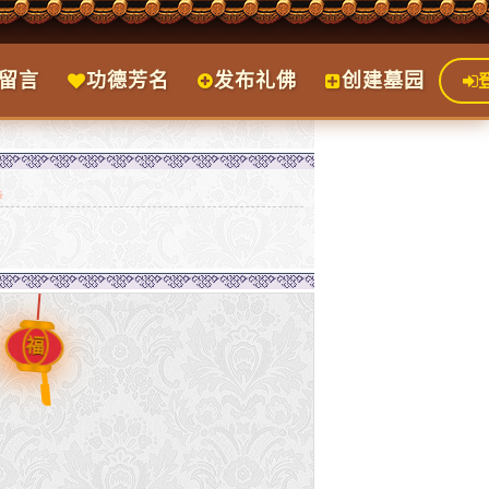
留言
功德芳名
发布礼佛
创建墓园
福