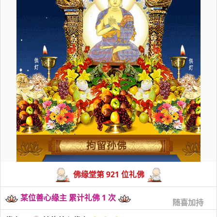
拘留孙佛
佛缘堂第 921 位礼佛
某位善心缘主 累计礼佛 1 次
随喜加持