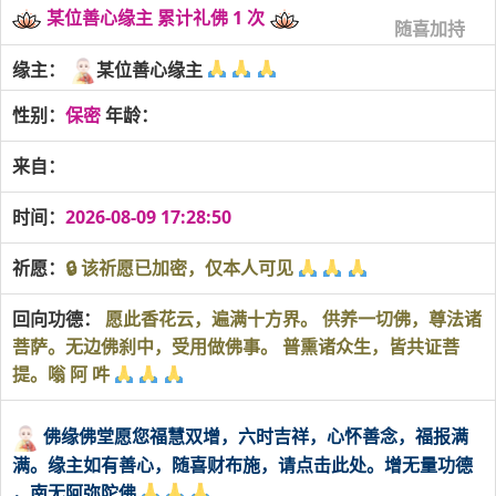
某位善心缘主 累计礼佛 1 次
随喜加持
缘主：
某位善心缘主
性别：
保密
年龄：
来自：
时间：
2026-08-09 17:28:50
祈愿：
🔒 该祈愿已加密，仅本人可见
回向功德：
愿此香花云，遍满十方界。 供养一切佛，尊法诸
菩萨。无边佛刹中，受用做佛事。 普熏诸众生，皆共证菩
提。嗡 阿 吽
佛缘佛堂愿您福慧双增，六时吉祥，心怀善念，福报满
满。缘主如有善心，随喜财布施，请点击此处。增无量功德
，南无阿弥陀佛