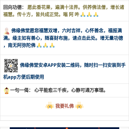
回向功德：
愿此香花果，遍满十法界。供养佛法僧，增长诸
福慧。传十方，皆共成正觉。嗡 阿 吽
佛缘佛堂愿您福慧双增，六时吉祥，心怀善念，福报满
满。缘主如有善心，随喜财布施，请点击此处。增无量功德
，南无阿弥陀佛
佛缘佛堂安卓APP安装二维码，随时扫一扫安装到手
机app方便后期使用
一句一偈： 心平能愈三千疾，心静可通万事理。
我要礼佛