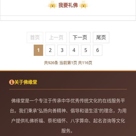
我要礼佛
首页
上一页
下一页
尾页
1
2
3
4
5
6
共926条 当前第1页 共116页
关于佛缘堂
佛缘堂是一个专注于传承中华优秀传统文化的在线服务平
台。我们秉承"弘扬向善精神、倡导和谐生活"的理念，为用
户提供礼佛祈福、祭祀缅怀、八字算命、起名咨询等文化
服务。