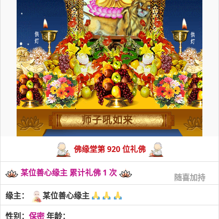
师子吼如来
佛缘堂第 920 位礼佛
某位善心缘主 累计礼佛 1 次
随喜加持
缘主：
某位善心缘主
性别：
保密
年龄：