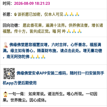
时间：
2026-08-09 18:21:23
祈愿：
🔒 该祈愿已加密，仅本人可见
回向功德：
愿此香花果，遍满十法界。供养佛法僧，增长诸
福慧。传十方，皆共成正觉。嗡 阿 吽
佛缘佛堂愿您福慧双增，六时吉祥，心怀善念，福报满
满。缘主如有善心，随喜财布施，请点击此处。增无量功德
，南无阿弥陀佛
佛缘佛堂安卓APP安装二维码，随时扫一扫安装到手
机app方便后期使用
一句一偈： 如来常说。诸法所生。唯心所现。一切因
果。世界微尘。因心成体。