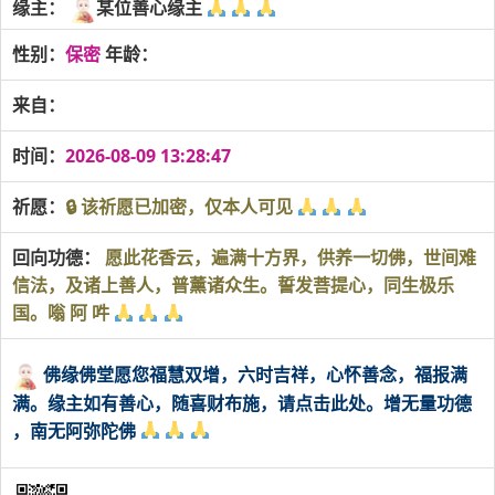
缘主：
某位善心缘主
性别：
保密
年龄：
来自：
时间：
2026-08-09 13:28:47
祈愿：
🔒 该祈愿已加密，仅本人可见
回向功德：
愿此花香云，遍满十方界，供养一切佛，世间难
信法，及诸上善人，普薰诸众生。誓发菩提心，同生极乐
国。嗡 阿 吽
佛缘佛堂愿您福慧双增，六时吉祥，心怀善念，福报满
满。缘主如有善心，随喜财布施，请点击此处。增无量功德
，南无阿弥陀佛