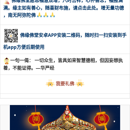
佛缘佛堂愿您福慧双增，六时吉祥，心怀善念，福报满
满。缘主如有善心，随喜财布施，请点击此处。增无量功德
，南无阿弥陀佛
佛缘佛堂安卓APP安装二维码，随时扫一扫安装到手
机app方便后期使用
一句一偈： 一切众生，皆具如来智慧德相，但因妄想执
着，不能证得。—华严经
我要礼佛
福
禄