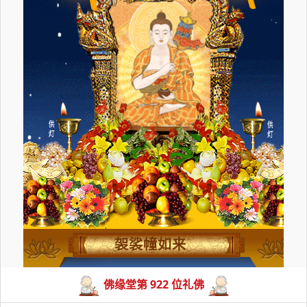
袈裟幢如来
佛缘堂第 922 位礼佛