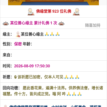
佛缘堂第 923 位礼佛
某位善心缘主 累计礼佛 1 次
随喜加持
缘主：
某位善心缘主
性别：
保密
年龄：
来自：
时间：
2026-08-09 17:50:30
祈愿：
🔒 该祈愿已加密，仅本人可见
回向功德：
愿此香花果，遍满十法界。供养佛法僧，增长诸
福慧。传十方，皆共成正觉。嗡 阿 吽