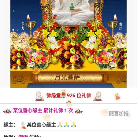
月光菩萨
佛缘堂第 926 位礼佛
某位善心缘主 累计礼佛 1 次
随喜加持
缘主：
某位善心缘主