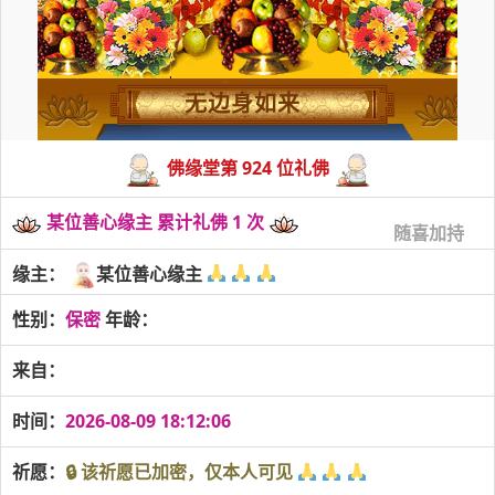
无边身如来
佛缘堂第 924 位礼佛
某位善心缘主 累计礼佛 1 次
随喜加持
缘主：
某位善心缘主
性别：
保密
年龄：
来自：
时间：
2026-08-09 18:12:06
祈愿：
🔒 该祈愿已加密，仅本人可见