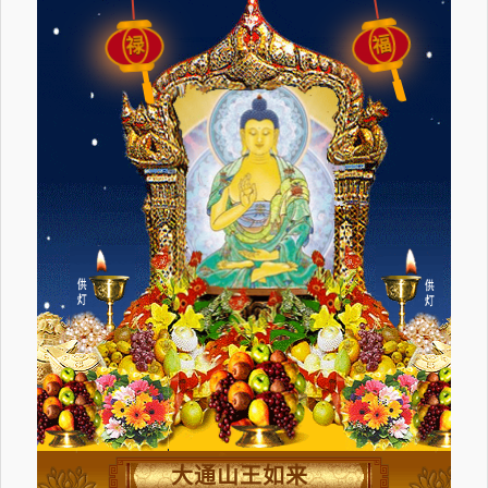
福
禄
大通山王如来