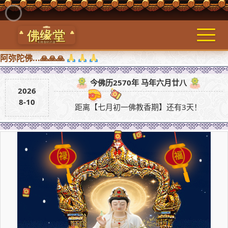
🙏🙏
今佛历2570年 马年六月廿八
2026
8-10
距离【七月初一佛教香期】还有3天！
福
禄