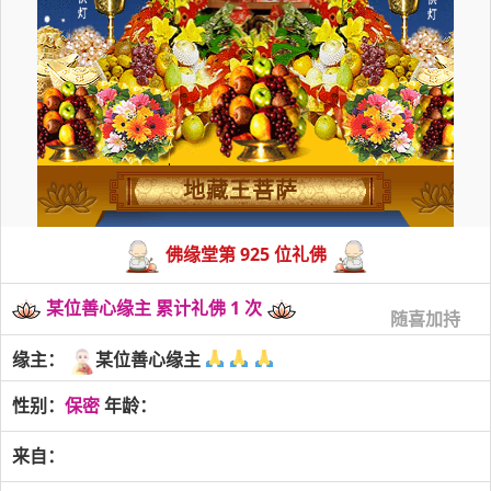
地藏王菩萨
佛缘堂第 925 位礼佛
某位善心缘主 累计礼佛 1 次
随喜加持
缘主：
某位善心缘主
性别：
保密
年龄：
来自：