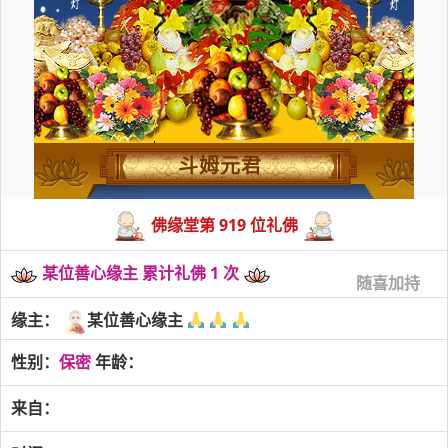
斗姆元君
佛缘堂第 919 位礼佛
某位善心缘主 累计礼佛 1 次
随喜加持
缘主：
某位善心缘主
性别：
保密
年龄：
来自：