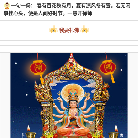
一句一偈： 春有百花秋有月，夏有凉风冬有雪。若无闲
事挂心头，便是人间好时节。—慧开禅师
我要礼佛
福
禄