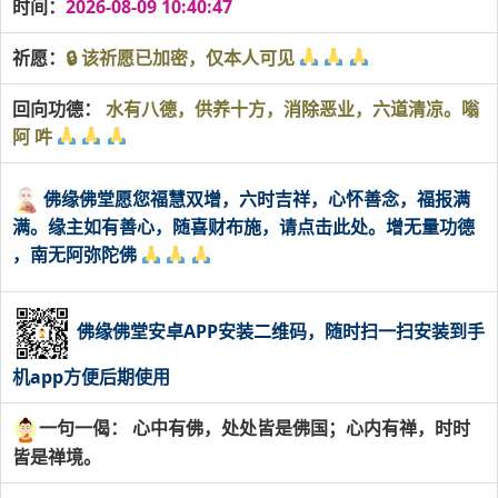
时间：
2026-08-09 10:40:47
祈愿：
🔒 该祈愿已加密，仅本人可见
回向功德：
水有八德，供养十方，消除恶业，六道清凉。嗡
阿 吽
佛缘佛堂愿您福慧双增，六时吉祥，心怀善念，福报满
满。缘主如有善心，随喜财布施，请点击此处。增无量功德
，南无阿弥陀佛
佛缘佛堂安卓APP安装二维码，随时扫一扫安装到手
机app方便后期使用
一句一偈： 心中有佛，处处皆是佛国；心内有禅，时时
皆是禅境。