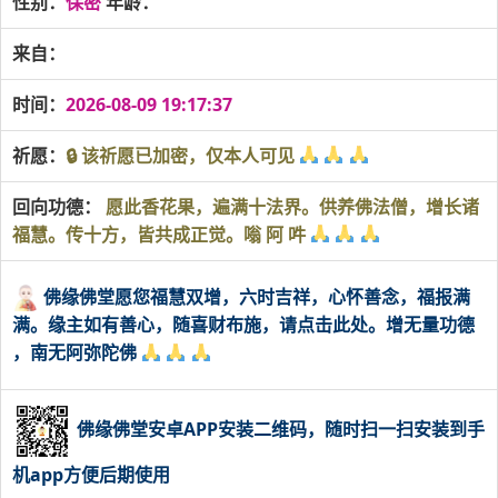
性别：
保密
年龄：
来自：
时间：
2026-08-09 19:17:37
祈愿：
🔒 该祈愿已加密，仅本人可见
回向功德：
愿此香花果，遍满十法界。供养佛法僧，增长诸
福慧。传十方，皆共成正觉。嗡 阿 吽
佛缘佛堂愿您福慧双增，六时吉祥，心怀善念，福报满
满。缘主如有善心，随喜财布施，请点击此处。增无量功德
，南无阿弥陀佛
佛缘佛堂安卓APP安装二维码，随时扫一扫安装到手
机app方便后期使用