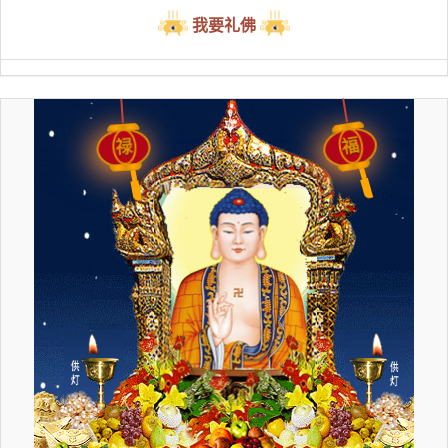
我要礼佛
福
禄