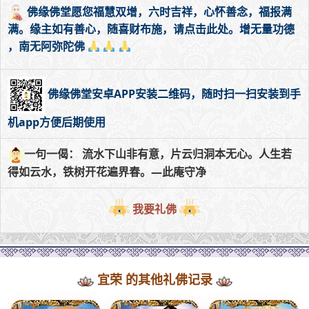
佛缘佛堂愿您福慧双增，六时吉祥，心怀善念，福报满
满。缘主如有善心，随喜财布施，请点击此处。增无量功德
，南无阿弥陀佛
佛缘佛堂安卓APP安装二维码，随时扫一扫安装到手
机app方便后期使用
一句一偈： 流水下山非有意，片云归洞本无心。人生若
得如云水，铁树开花遍界春。—此庵守净
我要礼佛
宜荣 的其他礼佛记录