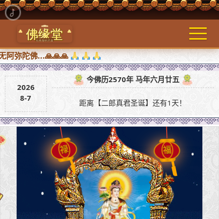
...🙏🙏🙏
今佛历2570年 马年六月廿五
2026
8-7
距离【二郎真君圣诞】还有1天！
福
禄