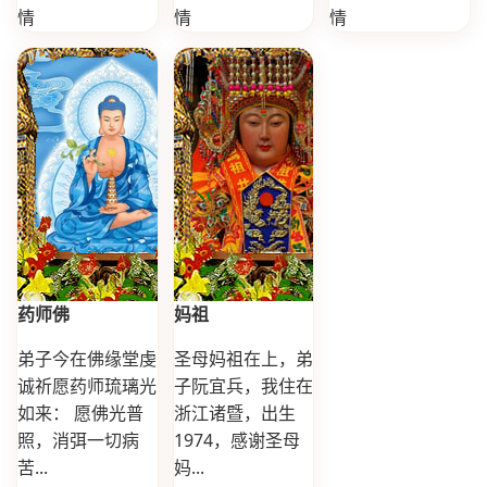
情
情
情
药师佛
妈祖
弟子今在佛缘堂虔
圣母妈祖在上，弟
诚祈愿药师琉璃光
子阮宜兵，我住在
如来： 愿佛光普
浙江诸暨，出生
照，消弭一切病
1974，感谢圣母
苦...
妈...