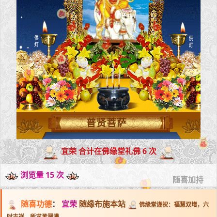
普贤菩萨
宜荣 合计在佛缘堂礼佛 6 次
浏览量 15 次
随喜加持
随喜功德
：
宜荣
随缘布施本站
佛缘堂谨祝：福慧双增，六
时吉祥，所求皆圆满