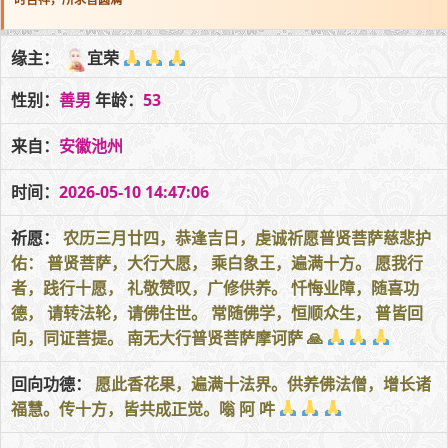
缘主：
宜荣
性别：
善男
年龄：
53
来自：
安徽池州
时间：
2026-05-10 14:47:06
祈愿：
农历三月廿四，恭逢吉日，虔诚祈愿普贤菩萨慈悲护
佑： 普贤菩萨，大行大愿， 乘白象王，遍满十方。 愿我行
者，践行十愿， 礼敬赞叹，广修供养。 忏悔业障，随喜功
德， 请转法轮，请佛住世。 常随佛学，恒顺众生， 普皆回
向，同证菩提。 南无大行普贤菩萨摩诃萨 🙏
回向功德：
愿此香花果，遍满十法界。供养佛法僧，增长诸
福慧。传十方，皆共成正觉。嗡 阿 吽