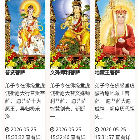
普贤菩萨
文殊师利菩萨
地藏王菩萨
弟子今在佛缘堂虔
弟子今在佛缘堂虔
弟子今在佛缘堂虔
诚祈愿大行普贤菩
诚祈愿大智文殊师
诚祈愿地藏王菩
萨： 愿菩萨十大
利菩萨： 愿菩萨
萨： 愿菩萨大愿
愿王，导归极乐
智慧剑光，斩断
威神，超度历代祖
净...
一...
先...
2026-05-25
2026-05-25
2026-05-25
15:33:32
查看详
15:32:46
查看详
15:31:57
查看详