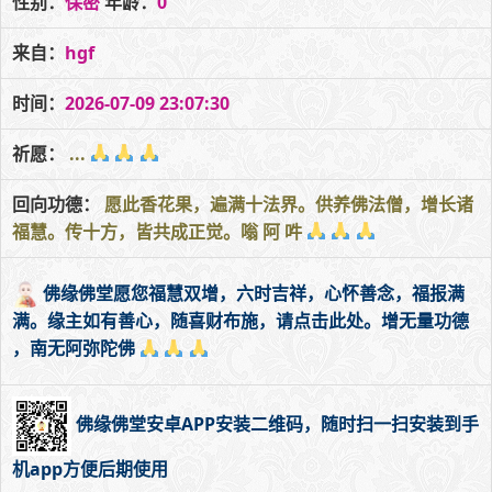
性别：
保密
年龄：
0
来自：
hgf
时间：
2026-07-09 23:07:30
祈愿：
...
回向功德：
愿此香花果，遍满十法界。供养佛法僧，增长诸
福慧。传十方，皆共成正觉。嗡 阿 吽
佛缘佛堂愿您福慧双增，六时吉祥，心怀善念，福报满
满。缘主如有善心，随喜财布施，请点击此处。增无量功德
，南无阿弥陀佛
佛缘佛堂安卓APP安装二维码，随时扫一扫安装到手
机app方便后期使用