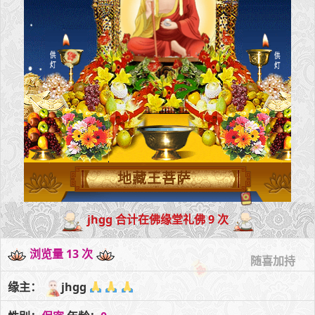
地藏王菩萨
jhgg 合计在佛缘堂礼佛 9 次
浏览量 13 次
随喜加持
缘主：
jhgg