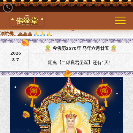
.🙏🙏🙏
今佛历2570年 马年六月廿五
2026
8-7
距离【二郎真君圣诞】还有1天！
禄
福