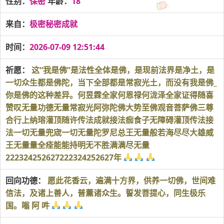
性别：
保密
年龄：
18
来自：
极密秘密成就
时间：
2026-07-09 12:51:44
祈愿：
这“我是佛”是法性全体是佛，是现前法界是净土，是
一切众生都是佛陀，当下全部都是常寂光土，而没有我是佛_
你是佛的这种差异。何昱霖全家何恩禄何泷泽全家证得随喜
赞叹无量功德无量常寂光阿弥陀佛大势至佛观音菩萨佛三尊
合行上纳瑢灌顶随许传法成就接法痂食子无障碍灌顶传法接
法一切无量兜宬一切无量陀罗尼总王无量般若海尽尽大雄威
王无量量全痊能能持明无不胜满满尽无量
222324252627222324252627年
回向功德：
愿此花香云，遍满十方界，供养一切佛，世间难
信法，及诸上善人，普薰诸众生。誓发菩提心，同生极乐
国。嗡 阿 吽