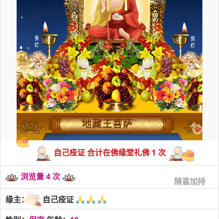
地藏王菩萨
自己痊证 合计在佛缘堂礼佛 1 次
浏览量 4 次
随喜加持
缘主：
自己痊证