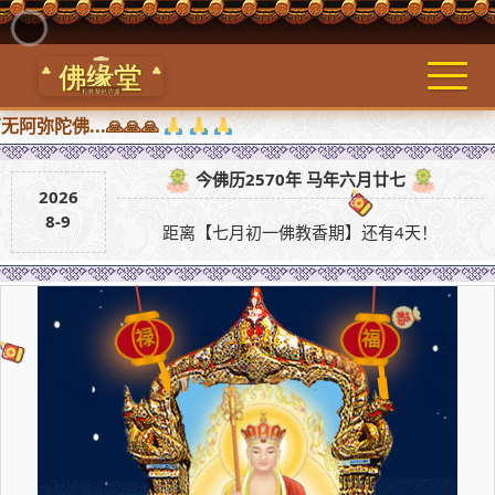
佛...🙏🙏🙏
今佛历2570年 马年六月廿七
2026
8-9
距离【七月初一佛教香期】还有4天！
禄
福