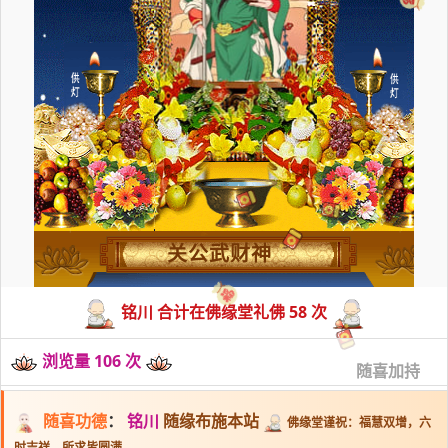
关公武财神
铭川 合计在佛缘堂礼佛 58 次
浏览量 106 次
随喜加持
随喜功德
：
铭川
随缘布施本站
佛缘堂谨祝：福慧双增，六
时吉祥，所求皆圆满