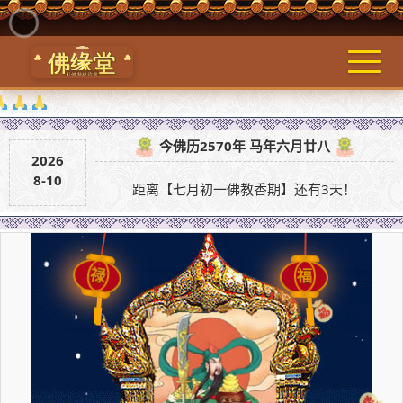
今佛历2570年 马年六月廿八
2026
8-10
距离【七月初一佛教香期】还有3天！
福
禄