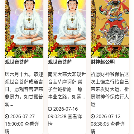
观世音菩萨
观世音菩萨
财神赵公明
历六月十九，恭迎
南无大慈大悲观世
祈愿财神爷保佑这
观世音菩萨成道吉
音菩萨摩诃萨 弟
次上饶之行给自己
日。愿观音菩萨慈
子至诚祈愿： 愿
带来发财大运、祈
悲愿力，如甘露普
事业之路，如莲...
愿财神爷保佑行大
润...
运
2026-07-16
2026-07-27
09:02:28
查看详
2026-07-12
16:00:00
查看详
情
08:38:05
查看详
情
情