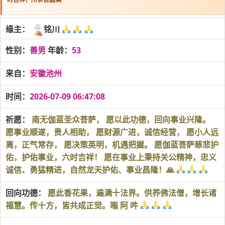
缘主：
铭川
性别：
善男
年龄：
53
来自：
安徽池州
时间：
2026-07-09 06:47:08
祈愿：
南无伽蓝圣众菩萨， 愿以此功德，回向事业兴隆。
愿事业顺遂，贵人相助， 愿财源广进，诚信经营， 愿小人远
离，正气常存， 愿决策英明，机遇把握。 愿伽蓝菩萨慈悲护
佑，护佑事业，六时吉祥！ 愿在事业上秉持关公精神，忠义
诚信、勇猛精进，自然龙天护佑、事业昌隆！🙏
回向功德：
愿此香花果，遍满十法界。供养佛法僧，增长诸
福慧。传十方，皆共成正觉。嗡 阿 吽