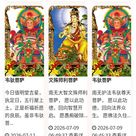
韦驮菩萨
文殊师利菩萨
韦驮菩萨
今日值明堂吉星，
南无大智文殊师利
南无护法韦驮尊天
执定日，五行屋上
菩萨， 愿以此功
菩萨， 愿以此功
土，正是祈福祈愿
德，回向智慧开
德，回向法界众
的良辰。虽非韦驮
启。 愿愚痴破除...
生。 愿佛法久住...
菩...
2026-07-09
2026-07-09
2026-07-12
06:49:37
查看详
06:45:33
查看详