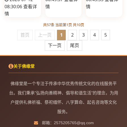
08:30:06
查看详
情
情
情
共57条 当前第1页 共10页
首页
上一页
1
2
3
4
5
下一页
尾页
关于佛缘堂
佛缘堂是一个专注于传承中华优秀传统文化的在线服务平
台。我们秉承"弘扬向善精神、倡导和谐生活"的理念，为用
户提供礼佛祈福、祭祀缅怀、八字算命、起名咨询等文化
服务。
邮箱：2575205765@qq.com