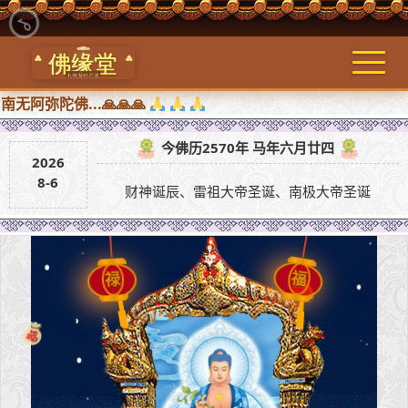
佛...🙏🙏🙏
今佛历2570年 马年六月廿四
2026
8-6
财神诞辰、雷祖大帝圣诞、南极大帝圣诞
禄
福