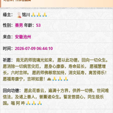
缘主：
铭川
性别：
善男
年龄：
53
来自：
安徽池州
时间：
2026-07-09 06:44:10
祈愿：
南无药师琉璃光如来， 愿以此功德，回向一切众生。
愿消除一切病苦灾厄， 愿身心康泰，寿命延长， 愿福慧增
长，六时吉祥。 愿药师佛慈悲加持，消灾延寿，离苦得乐！
愿福寿康宁，吉祥如意！🙏
回向功德：
愿此花香云，遍满十方界，供养一切佛，世间难
信法，及诸上善人，普薰诸众生。誓发菩提心，同生极乐
国。嗡 阿 吽