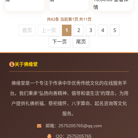
情
共62条 当前第1页 共11页
首页
上一页
1
2
3
4
5
下一页
尾页
关于佛缘堂
佛缘堂是一个专注于传承中华优秀传统文化的在线服务平
台。我们秉承"弘扬向善精神、倡导和谐生活"的理念，为用
户提供礼佛祈福、祭祀缅怀、八字算命、起名咨询等文化
服务。
邮箱：2575205765@qq.com
QQ：2575205765