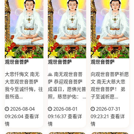
观世音菩萨
观世音菩萨
观世音菩萨
大悲忏悔文 南无
🙏 南无观世音菩
向观世音菩萨祈愿
大悲观世音菩萨
萨 恭迎观音菩萨
文 南无大慈大悲
我今至诚忏悔，往
成道日，愿佛光普
观世音菩萨！ 弟
昔所造...
照，慈悲护佑： ...
子至诚祈愿...
2026-08-04
2026-08-01
2026-07-31
09:26:04
查看详
09:16:37
查看详
09:23:21
查看详
情
情
情