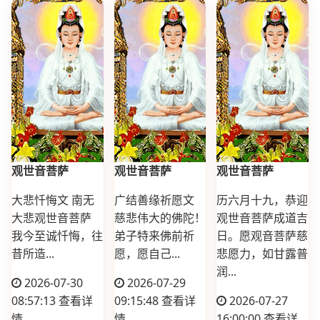
观世音菩萨
观世音菩萨
观世音菩萨
大悲忏悔文 南无
广结善缘祈愿文
历六月十九，恭迎
大悲观世音菩萨
慈悲伟大的佛陀！
观世音菩萨成道吉
我今至诚忏悔，往
弟子特来佛前祈
日。愿观音菩萨慈
昔所造...
愿，愿自己...
悲愿力，如甘露普
润...
2026-07-30
2026-07-29
08:57:13
查看详
09:15:48
查看详
2026-07-27
情
情
16:00:00
查看详