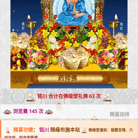
药师佛
铭川 合计在佛缘堂礼佛 63 次
浏览量 145 次
随喜加持
随喜功德
：
铭川
随缘布施本站
佛缘堂谨祝：福慧双增，六
时吉祥，所求皆圆满