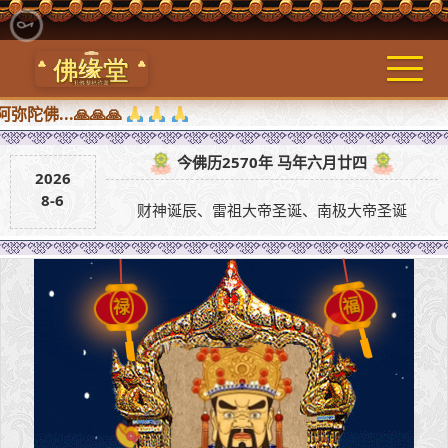
..🙏🙏🙏
今佛历2570年 马年六月廿四
2026
8-6
财神诞辰、雷祖大帝圣诞、南极大帝圣诞
禄
福