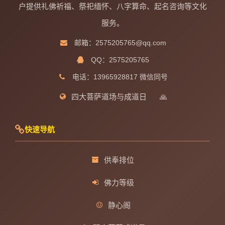
户提供礼佛祈福、祭祀缅怀、八字算命、起名咨询等文化
服务。
邮箱：2575205765@qq.com
QQ：2575205765
电话：13965928817 微信同号
四大菩萨道场与成道日
🙏
快速导航
供奉排位
佛力等级
静心阁