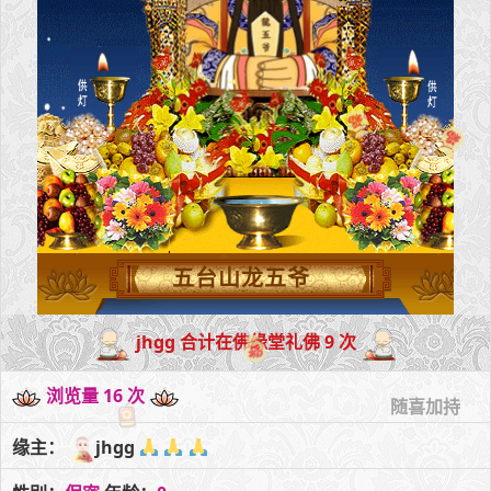
五台山龙五爷
jhgg 合计在佛缘堂礼佛 9 次
浏览量 16 次
随喜加持
缘主：
jhgg