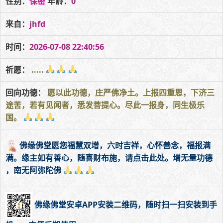
性别：
保密
年龄：
0
来自：
jhfd
时间：
2026-07-08 22:40:56
祈愿：
.....
回向功德：
愿以此功德，庄严佛净土。上报四重恩，下济三
途苦，若有见闻者，悉发菩提心。尽此一报身，同生极乐
国。
佛缘佛堂愿您福慧双增，六时吉祥，心怀善念，福报满
满。缘主如有善心，随喜财布施，请点击此处。增无量功德
，南无阿弥陀佛
佛缘佛堂安卓APP安装二维码，随时扫一扫安装到手