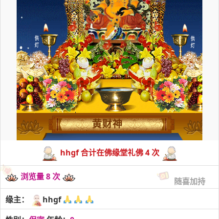
黄财神
hhgf 合计在佛缘堂礼佛 4 次
浏览量 8 次
随喜加持
缘主：
hhgf