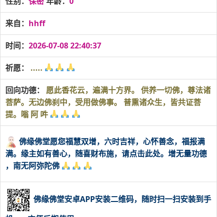
性别：
保密
年龄：
0
来自：
hhff
时间：
2026-07-08 22:40:37
祈愿：
.....
回向功德：
愿此香花云，遍满十方界。 供养一切佛，尊法诸
菩萨。无边佛刹中，受用做佛事。 普熏诸众生，皆共证菩
提。嗡 阿 吽
佛缘佛堂愿您福慧双增，六时吉祥，心怀善念，福报满
满。缘主如有善心，随喜财布施，请点击此处。增无量功德
，南无阿弥陀佛
佛缘佛堂安卓APP安装二维码，随时扫一扫安装到手