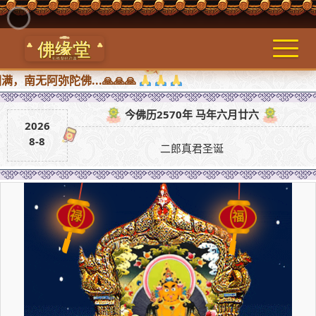
阿弥陀佛...🙏🙏🙏
今佛历2570年 马年六月廿六
2026
8-8
二郎真君圣诞
福
禄