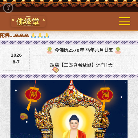
🙏🙏🙏
今佛历2570年 马年六月廿五
2026
8-7
距离【二郎真君圣诞】还有1天！
福
禄