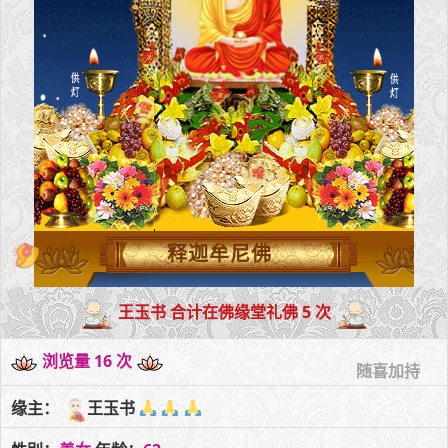
释迦牟尼佛
王玉书 合计在佛缘堂礼佛 5 次
浏览量 16 次
随喜加持
缘主：
王玉书