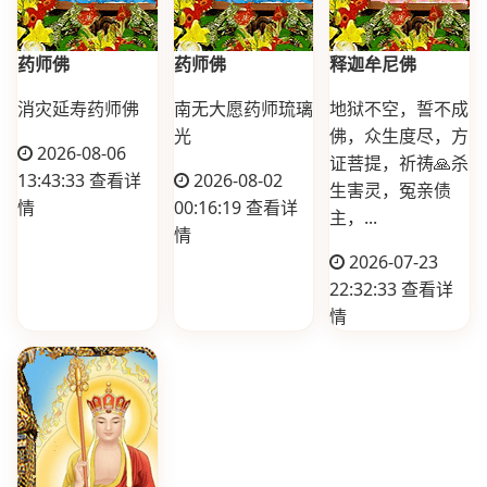
药师佛
药师佛
释迦牟尼佛
消灾延寿药师佛
南无大愿药师琉璃
地狱不空，誓不成
光
佛，众生度尽，方
2026-08-06
证菩提，祈祷🙏杀
13:43:33
查看详
2026-08-02
生害灵，冤亲债
情
00:16:19
查看详
主，...
情
2026-07-23
22:32:33
查看详
情