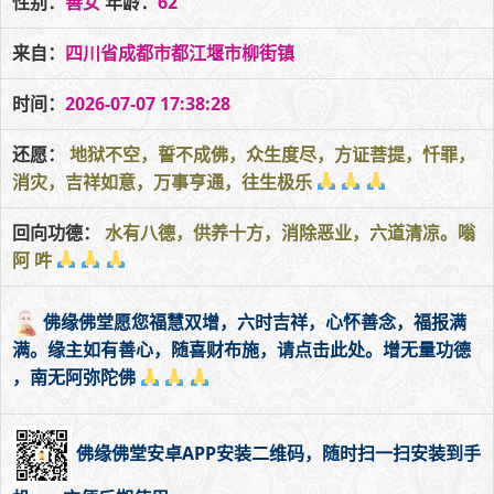
性别：
善女
年龄：
62
来自：
四川省成都市都江堰市柳街镇
时间：
2026-07-07 17:38:28
还愿：
地狱不空，誓不成佛，众生度尽，方证菩提，忏罪，
消灾，吉祥如意，万事亨通，往生极乐
回向功德：
水有八德，供养十方，消除恶业，六道清凉。嗡
阿 吽
佛缘佛堂愿您福慧双增，六时吉祥，心怀善念，福报满
满。缘主如有善心，随喜财布施，请点击此处。增无量功德
，南无阿弥陀佛
佛缘佛堂安卓APP安装二维码，随时扫一扫安装到手