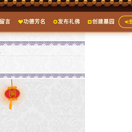
留言
功德芳名
发布礼佛
创建墓园
福