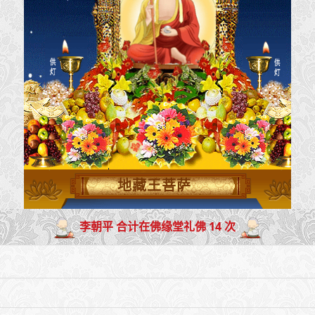
地藏王菩萨
李朝平 合计在佛缘堂礼佛 14 次