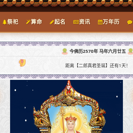
祭祀
算命
起名
资讯
万年历
今佛历2570年 马年六月廿五
距离【二郎真君圣诞】还有1天！