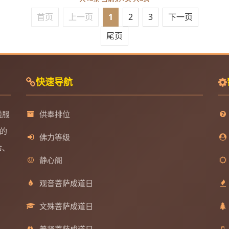
首页
上一页
1
2
3
下一页
尾页
快速导航
线服
供奉排位
的
佛力等级
命、
静心阁
观音菩萨成道日
文殊菩萨成道日