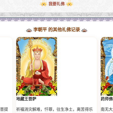
我要礼佛
李朝平 的其他礼佛记录
地藏王菩萨
药师佛
菩提
祈福消灾解难，忏罪，往生净土，离苦得乐
南无大