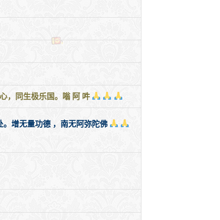
，同生极乐国。嗡 阿 吽
。增无量功德 ，南无阿弥陀佛