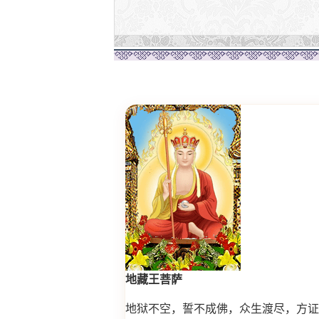
地藏王菩萨
地狱不空，誓不成佛，众生渡尽，方证