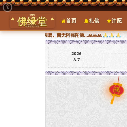
首页
礼佛
许愿
，所求皆圆满，南无阿弥陀佛...🙏🙏🙏
2026
8-7
禄