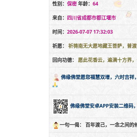
性别：
保密
年龄：
64
来自：
四川省成都市都江堰市
时间：
2026-07-07 17:32:03
祈愿：
祈祷南无大愿地藏王菩萨，普渡
回向功德：
愿此花香云，遍满十方界，
佛缘佛堂愿您福慧双增，六时吉祥
佛缘佛堂安卓APP安装二维码
一句一偈： 百年渡己，一念之间的