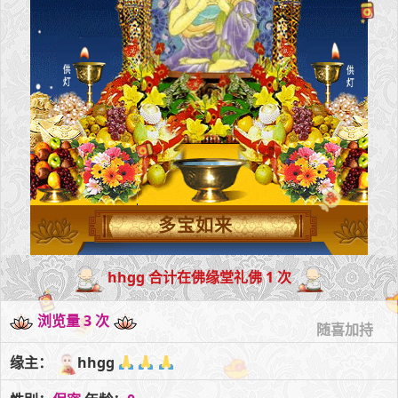
多宝如来
hhgg 合计在佛缘堂礼佛 1 次
浏览量 3 次
随喜加持
缘主：
hhgg