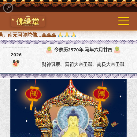
弥陀佛...🙏🙏🙏
今佛历2570年 马年六月廿四
2026
8-6
财神诞辰、雷祖大帝圣诞、南极大帝圣诞
福
禄