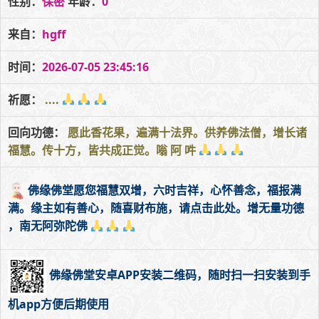
性别：
保密
年龄：
0
来自：
hgff
时间：
2026-07-05 23:45:16
祈愿：
....
回向功德：
愿此香花果，遍满十法界。供养佛法僧，增长诸
福慧。传十方，皆共成正觉。嗡 阿 吽
佛缘佛堂愿您福慧双增，六时吉祥，心怀善念，福报满
满。缘主如有善心，随喜财布施，请点击此处。增无量功德
，南无阿弥陀佛
佛缘佛堂安卓APP安装二维码，随时扫一扫安装到手
机app方便后期使用