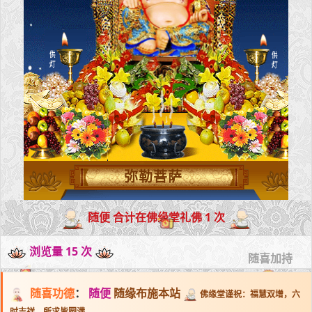
弥勒菩萨
随便 合计在佛缘堂礼佛 1 次
浏览量 15 次
随喜加持
随喜功德
：
随便
随缘布施本站
佛缘堂谨祝：福慧双增，六
时吉祥，所求皆圆满