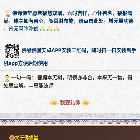
佛缘佛堂愿您福慧双增，六时吉祥，心怀善念，福报满
满。缘主如有善心，随喜财布施，请点击此处。增无量功德
，南无阿弥陀佛
佛缘佛堂安卓APP安装二维码，随时扫一扫安装到手
机app方便后期使用
一句一偈： 菩提本无树，明镜亦非台，本来无一物，何
处惹尘埃。—惠能法师
我要礼佛
关于佛缘堂