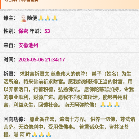
缘主：
随便
性别：
保密
年龄：
53
来自：
安徽池州
时间：
2026-05-06 21:34:17
祈愿：
求财富祈愿文 慈悲伟大的佛陀！ 弟子（姓名）为生
活所迫，特来佛前祈求财富。愿我能够获得正当的财富，用
以养家活口，行善积德，弘扬佛法。 愿佛陀慈悲加持，令我
的事业顺利，财源广进。愿我不为财富所迷，能够善用财
富，利益众生，回馈社会。 南无阿弥陀佛！
回向功德：
愿此香花云，遍满十方界。 供养一切佛，尊法诸
菩萨。无边佛刹中，受用做佛事。 普熏诸众生，皆共证菩
提。嗡 阿 吽