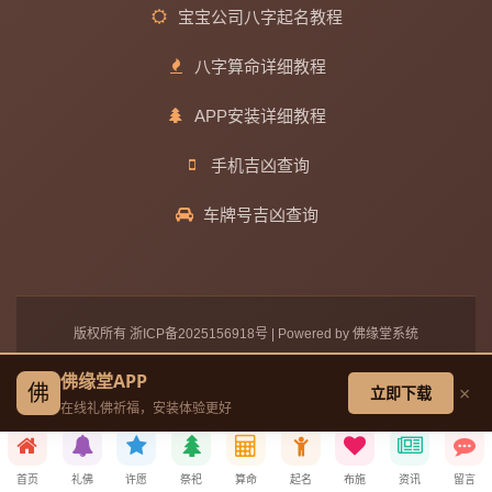
宝宝公司八字起名教程
八字算命详细教程
APP安装详细教程
手机吉凶查询
车牌号吉凶查询
版权所有
浙ICP备2025156918号
| Powered by 佛缘堂系统
佛缘堂 - 在线礼佛祈福平台 | 传承佛教文化 | 净化心灵
佛缘堂APP
佛
×
立即下载
备案主体：绍兴宜荣财达物流有限公司
在线礼佛祈福，安装体验更好
首页
礼佛
许愿
祭祀
算命
起名
布施
资讯
留言