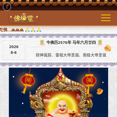
🙏🙏🙏
今佛历2570年 马年六月廿四
2026
8-6
财神诞辰、雷祖大帝圣诞、南极大帝圣诞
福
禄